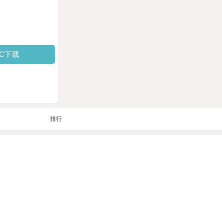
PC下载
排行