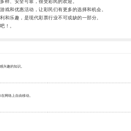
多样、安全可靠，很受彩民的欢迎。
游戏和优惠活动，让彩民们有更多的选择和机会。
利和乐趣，是现代彩票行业不可或缺的一部分。
吧！。
己感兴趣的知识。
你在网络上自由移动。