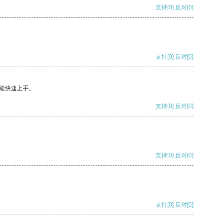
支持
[0]
反对
[0]
支持
[0]
反对
[0]
能快速上手。
支持
[0]
反对
[0]
支持
[0]
反对
[0]
支持
[0]
反对
[0]