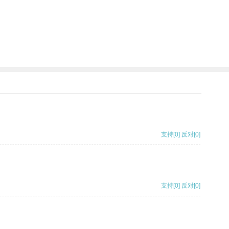
支持
[0]
反对
[0]
支持
[0]
反对
[0]