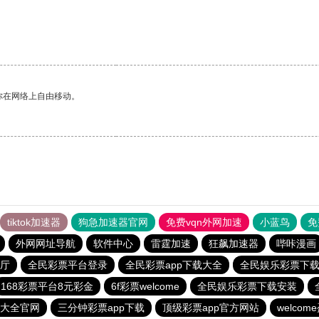
你在网络上自由移动。
tiktok加速器
狗急加速器官网
免费vqn外网加速
小蓝鸟
免
外网网址导航
软件中心
雷霆加速
狂飙加速器
哔咔漫画
厅
全民彩票平台登录
全民彩票app下载大全
全民娱乐彩票下
168彩票平台8元彩金
6f彩票welcome
全民娱乐彩票下载安装
大全官网
三分钟彩票app下载
顶级彩票app官方网站
welco