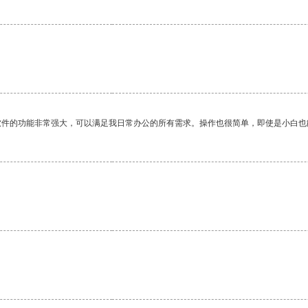
软件的功能非常强大，可以满足我日常办公的所有需求。操作也很简单，即使是小白也