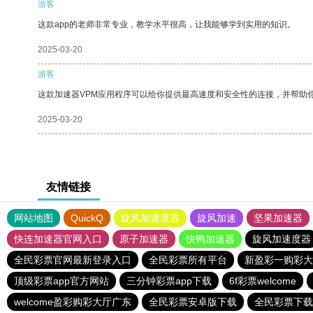
游客
这款app的老师非常专业，教学水平很高，让我能够学到实用的知识。
2025-03-20
游客
这款加速器VPM应用程序可以给你提供最高速度和安全性的连接，并帮助
2025-03-20
友情链接
网站地图
QuickQ
旋风加速度器
旋风加速
坚果加速器
快连加速器官网入口
原子加速器
快鸭加速器
旋风加速度器
全民彩票官网最新登录入口
全民彩票所有平台
新盈彩一购彩大
顶级彩票app官方网站
三分钟彩票app下载
6f彩票welcome
welcome盈彩购彩大厅广东
全民彩票安卓版下载
全民彩票下载