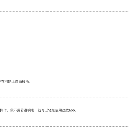
你在网络上自由移动。
操作。我不用看说明书，就可以轻松使用这款app。