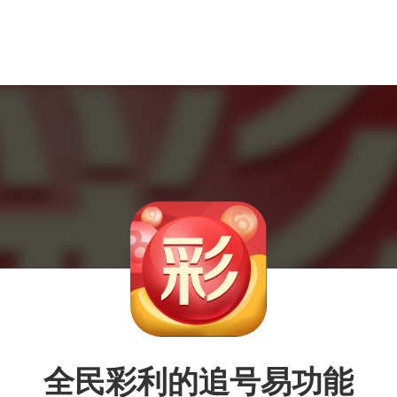
全民彩利的追号易功能