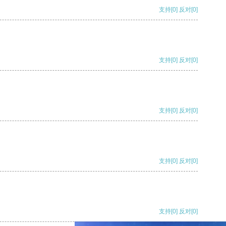
支持
[0]
反对
[0]
支持
[0]
反对
[0]
支持
[0]
反对
[0]
支持
[0]
反对
[0]
支持
[0]
反对
[0]