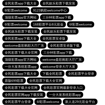
全民彩票app下载大全
全民娱乐彩票下载安装
6f彩票welcome
9123购彩welcome中心
顶级彩票app官方网站
三分钟彩票app下载
6f彩票welcome
168彩票平台8元彩金
6f彩票welcome
全民娱乐彩票下载安装
全民娱乐彩票下载安装
全民彩票app下载大全
全民彩票安卓版
welcome盈彩购彩大厅广东
全民彩票安卓版下载
全民彩票下载大全官网
三分钟彩票app下载
顶级彩票app官方网站
welcome盈彩购彩大厅广东
一分大发系统彩票app
welcome登录大厅大发
全民彩票app下载大全
下载全民彩票
全民彩票平台登录
原版699彩票
全民彩票下载大全官网
全民彩票下载大全官网
全民彩票官网最新登录入口
全民彩票官网app下载安装
一分大发系统彩票app
全民彩票平台登录
6f彩票welcome
新人送29元彩金平台