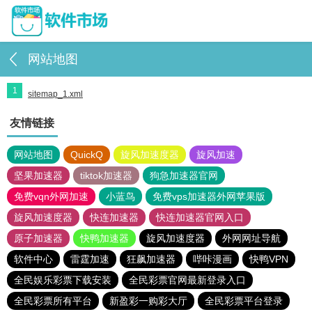
网站地图
1
sitemap_1.xml
友情链接
网站地图
QuickQ
旋风加速度器
旋风加速
坚果加速器
tiktok加速器
狗急加速器官网
免费vqn外网加速
小蓝鸟
免费vps加速器外网苹果版
旋风加速度器
快连加速器
快连加速器官网入口
原子加速器
快鸭加速器
旋风加速度器
外网网址导航
软件中心
雷霆加速
狂飙加速器
哔咔漫画
快鸭VPN
全民娱乐彩票下载安装
全民彩票官网最新登录入口
全民彩票所有平台
新盈彩一购彩大厅
全民彩票平台登录