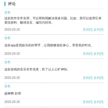
评论
游客
这款软件非常实用，可以帮助我解决很多问题。比如，我可以使用它来
查找资料、翻译语言、编写代码等。
2025-03-20
支持
[0]
反对
[0]
游客
这款app是我娱乐的好帮手，让我能够放松身心，享受美好时光。
2025-03-20
支持
[0]
反对
[0]
游客
这款游戏的音乐非常优美，听了让人心旷神怡。
2025-03-20
支持
[0]
反对
[0]
游客
超棒啊 好用
2025-03-20
支持
[0]
反对
[0]