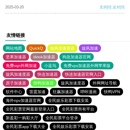
2025-03-20
支持
[0]
反对
[0]
友情链接
网站地图
QuickQ
旋风加速度器
旋风加速
坚果加速器
tiktok加速器
狗急加速器官网
免费vqn外网加速
小蓝鸟
免费vps加速器外网苹果版
旋风加速度器
快连加速器
快连加速器官网入口
原子加速器
快鸭加速器
旋风加速度器
外网网址导航
软件中心
雷霆加速
狂飙加速器
哔咔漫画
快鸭VPN
海外npv加速器官网
全民娱乐彩票下载安装
全民彩票官网最新登录入口
全民彩票所有平台
新盈彩一购彩大厅
全民彩票平台登录
全民彩票app下载大全
全民娱乐彩票下载安装