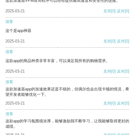
这款加速器VPM应用程序可以给你提供最高速度和安全性的连接。
2025-03-21
支持
[0]
反对
[0]
游客
这个是app神器
2025-03-21
支持
[0]
反对
[0]
游客
这款app的商品种类非常丰富，可以满足我所有的购物需求。
2025-03-21
支持
[0]
反对
[0]
游客
这款加速器app的加速效果还是不错的，但偶尔也会出现卡顿的情况，希
望开发者能够优化一下。
2025-03-21
支持
[0]
反对
[0]
游客
这款app的学习氛围很浓厚，能够激励我不断学习，让我能够取得更好的
成绩。