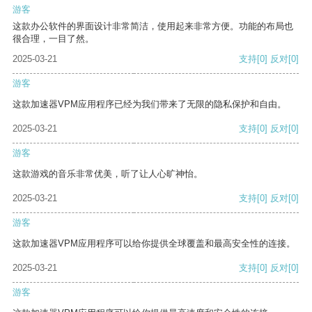
游客
这款办公软件的界面设计非常简洁，使用起来非常方便。功能的布局也
很合理，一目了然。
2025-03-21
支持
[0]
反对
[0]
游客
这款加速器VPM应用程序已经为我们带来了无限的隐私保护和自由。
2025-03-21
支持
[0]
反对
[0]
游客
这款游戏的音乐非常优美，听了让人心旷神怡。
2025-03-21
支持
[0]
反对
[0]
游客
这款加速器VPM应用程序可以给你提供全球覆盖和最高安全性的连接。
2025-03-21
支持
[0]
反对
[0]
游客