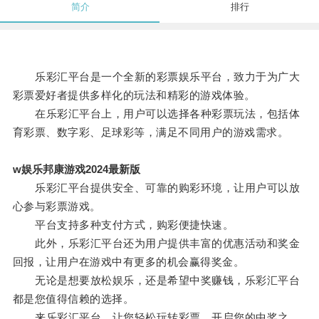
简介
排行
乐彩汇平台是一个全新的彩票娱乐平台，致力于为广大
彩票爱好者提供多样化的玩法和精彩的游戏体验。
在乐彩汇平台上，用户可以选择各种彩票玩法，包括体
育彩票、数字彩、足球彩等，满足不同用户的游戏需求。
w娱乐邦康游戏2024最新版
乐彩汇平台提供安全、可靠的购彩环境，让用户可以放
心参与彩票游戏。
平台支持多种支付方式，购彩便捷快速。
此外，乐彩汇平台还为用户提供丰富的优惠活动和奖金
回报，让用户在游戏中有更多的机会赢得奖金。
无论是想要放松娱乐，还是希望中奖赚钱，乐彩汇平台
都是您值得信赖的选择。
来乐彩汇平台，让您轻松玩转彩票，开启您的中奖之