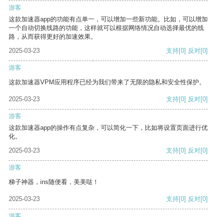
游客
这款加速器app的功能有点单一，可以增加一些新功能。比如，可以增加
一个自动切换线路的功能，这样就可以根据网络情况自动选择最优的线
路，从而获得更好的加速效果。
2025-03-23
支持
[0]
反对
[0]
游客
这款加速器VPM应用程序已经为我们带来了无限的隐私和安全性保护。
2025-03-23
支持
[0]
反对
[0]
游客
这款加速器app的操作有点复杂，可以简化一下，比如将设置页面进行优
化。
2025-03-23
支持
[0]
反对
[0]
游客
梯子神器，ins随便看，美美哒！
2025-03-23
支持
[0]
反对
[0]
游客