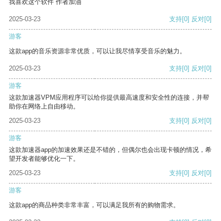
我喜欢这个软件 作者加油
2025-03-23
支持
[0]
反对
[0]
游客
这款app的音乐资源非常优质，可以让我尽情享受音乐的魅力。
2025-03-23
支持
[0]
反对
[0]
游客
这款加速器VPM应用程序可以给你提供最高速度和安全性的连接，并帮
助你在网络上自由移动。
2025-03-23
支持
[0]
反对
[0]
游客
这款加速器app的加速效果还是不错的，但偶尔也会出现卡顿的情况，希
望开发者能够优化一下。
2025-03-23
支持
[0]
反对
[0]
游客
这款app的商品种类非常丰富，可以满足我所有的购物需求。