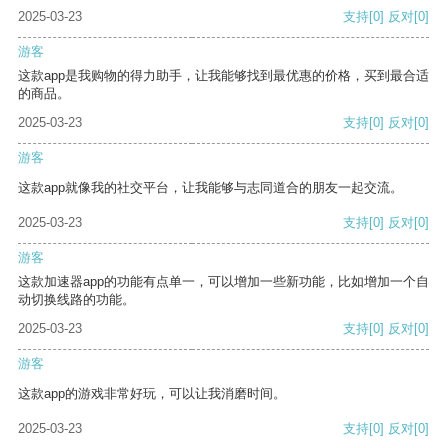
2025-03-23
支持
[0]
反对
[0]
游客
这款app是我购物的得力助手，让我能够找到最优惠的价格，买到最合适
的商品。
2025-03-23
支持
[0]
反对
[0]
游客
这款app就像我的社交平台，让我能够与志同道合的朋友一起交流。
2025-03-23
支持
[0]
反对
[0]
游客
这款加速器app的功能有点单一，可以增加一些新功能，比如增加一个自
动切换线路的功能。
2025-03-23
支持
[0]
反对
[0]
游客
这款app的游戏非常好玩，可以让我消磨时间。
2025-03-23
支持
[0]
反对
[0]