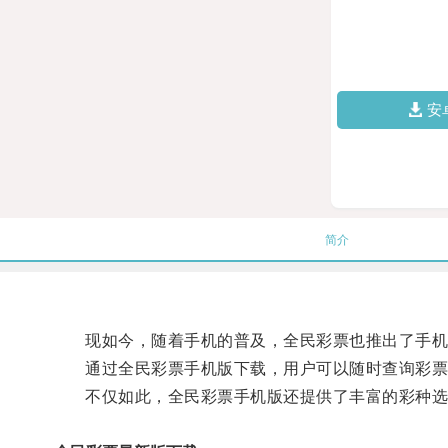
安
简介
现如今，随着手机的普及，全民彩票也推出了手机
通过全民彩票手机版下载，用户可以随时查询彩票
不仅如此，全民彩票手机版还提供了丰富的彩种选