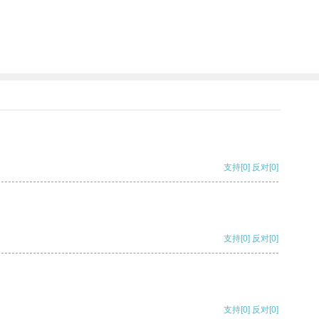
支持
[0]
反对
[0]
支持
[0]
反对
[0]
支持
[0]
反对
[0]