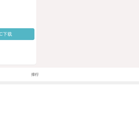
PC下载
排行