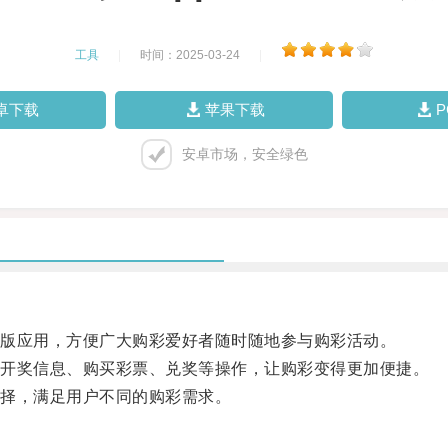
工具
|
时间：2025-03-24
|
卓下载
苹果下载
安卓市场，安全绿色
版应用，方便广大购彩爱好者随时随地参与购彩活动。
开奖信息、购买彩票、兑奖等操作，让购彩变得更加便捷。
择，满足用户不同的购彩需求。