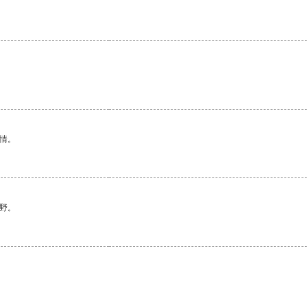
情。
野。