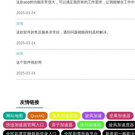
这款app的功能非常强大，可以满足我所有的工作需求，让我能够在工作
2025-03-24
游客
这款软件的售后服务非常好，遇到问题都能得到及时解决。
2025-03-24
游客
这个软件很好用
2025-03-24
友情链接
网站地图
QuickQ
旋风加速度器
旋风加速
坚果加速器
快连加速器官网入口
原子加速器
快鸭加速器
旋风加速度器
全民彩票官网最新登录入口
全民彩票所有平台
新盈彩一购彩大