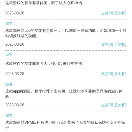
这款游戏的音乐非常优美，听了让人心旷神怡。
2025-03-28
支持
[0]
反对
[0]
游客
这款加速器app的功能有点单一，可以增加一些新功能，比如增加一个自
动切换线路的功能。
2025-03-28
支持
[0]
反对
[0]
游客
这款软件的功能非常强大，使用起来非常方便。
2025-03-28
支持
[0]
反对
[0]
游客
这款app的酒店、餐厅推荐非常有用，让我能够享受到高品质的旅行体
验。
2025-03-28
支持
[0]
反对
[0]
游客
这款加速器VPM应用程序已经为我们带来了无限的隐私保护和安全性保
护。