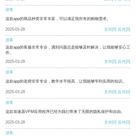
游客
这款app的商品种类非常丰富，可以满足我所有的购物需求。
2025-03-28
支持
[0]
反对
[0]
游客
这款app的客服非常专业，遇到问题总是能够及时解决，让我能够安心工
作。
2025-03-28
支持
[0]
反对
[0]
游客
这款app的老师非常专业，教学水平很高，让我能够学到实用的知识。
2025-03-28
支持
[0]
反对
[0]
游客
这款加速器VPM应用程序已经为我们带来了无限的隐私保护和自由。
2025-03-28
支持
[0]
反对
[0]
游客