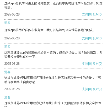
这款app是我学习路上的良师益友，让我能够随时随地学习新知识，拓宽
视野。
2025-03-28
支持
[0]
反对
[0]
游客
这款app的用户群体非常庞大，我可以结识到来自世界各地的朋友。
2025-03-28
支持
[0]
反对
[0]
游客
这款加速器app的加速效果还是不错的，但偶尔也会出现卡顿的情况，希
望开发者能够优化一下。
2025-03-28
支持
[0]
反对
[0]
游客
这款加速器VPM应用程序可以给你提供最高速度和安全性的连接，并帮
助你在网络上自由移动。
2025-03-28
支持
[0]
反对
[0]
游客
这款加速器VPM应用程序已经为我们带来了无限的流畅体验和安全性保