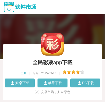
全民彩票app下載
工具
|
时间：2025-03-28
|
安卓下载
苹果下载
PC下载
安卓市场，安全绿色