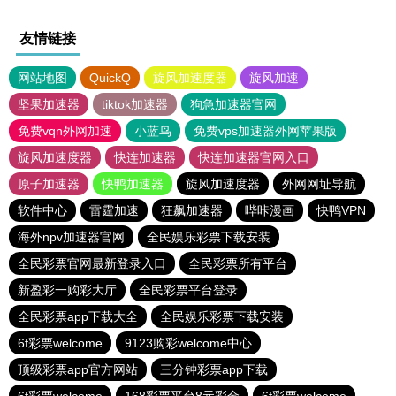
友情链接
网站地图
QuickQ
旋风加速度器
旋风加速
坚果加速器
tiktok加速器
狗急加速器官网
免费vqn外网加速
小蓝鸟
免费vps加速器外网苹果版
旋风加速度器
快连加速器
快连加速器官网入口
原子加速器
快鸭加速器
旋风加速度器
外网网址导航
软件中心
雷霆加速
狂飙加速器
哔咔漫画
快鸭VPN
海外npv加速器官网
全民娱乐彩票下载安装
全民彩票官网最新登录入口
全民彩票所有平台
新盈彩一购彩大厅
全民彩票平台登录
全民彩票app下载大全
全民娱乐彩票下载安装
6f彩票welcome
9123购彩welcome中心
顶级彩票app官方网站
三分钟彩票app下载