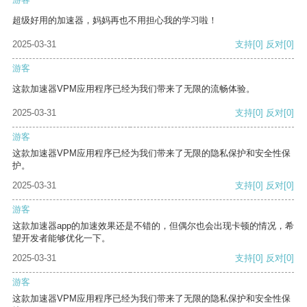
超级好用的加速器，妈妈再也不用担心我的学习啦！
2025-03-31
支持
[0]
反对
[0]
游客
这款加速器VPM应用程序已经为我们带来了无限的流畅体验。
2025-03-31
支持
[0]
反对
[0]
游客
这款加速器VPM应用程序已经为我们带来了无限的隐私保护和安全性保
护。
2025-03-31
支持
[0]
反对
[0]
游客
这款加速器app的加速效果还是不错的，但偶尔也会出现卡顿的情况，希
望开发者能够优化一下。
2025-03-31
支持
[0]
反对
[0]
游客
这款加速器VPM应用程序已经为我们带来了无限的隐私保护和安全性保