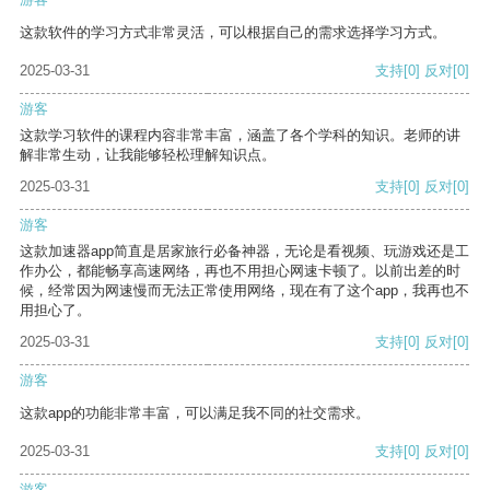
这款软件的学习方式非常灵活，可以根据自己的需求选择学习方式。
2025-03-31
支持
[0]
反对
[0]
游客
这款学习软件的课程内容非常丰富，涵盖了各个学科的知识。老师的讲
解非常生动，让我能够轻松理解知识点。
2025-03-31
支持
[0]
反对
[0]
游客
这款加速器app简直是居家旅行必备神器，无论是看视频、玩游戏还是工
作办公，都能畅享高速网络，再也不用担心网速卡顿了。以前出差的时
候，经常因为网速慢而无法正常使用网络，现在有了这个app，我再也不
用担心了。
2025-03-31
支持
[0]
反对
[0]
游客
这款app的功能非常丰富，可以满足我不同的社交需求。
2025-03-31
支持
[0]
反对
[0]
游客