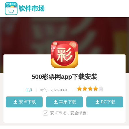
500彩票网app下载安装
工具
|
时间：2025-03-31
|
安卓下载
苹果下载
PC下载
安卓市场，安全绿色