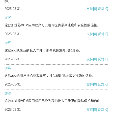
护。
2025-03-31
支持
[0]
反对
[0]
游客
这款加速器VPM应用程序可以给你提供最高速度和安全性的连接。
2025-03-31
支持
[0]
反对
[0]
游客
这款app就像我的私人导师，带领我探索知识的奥秘。
2025-03-31
支持
[0]
反对
[0]
游客
这款app的用户评论非常真实，可以帮助我做出更准确的选择。
2025-03-31
支持
[0]
反对
[0]
游客
这款加速器VPM应用程序已经为我们带来了无限的隐私保护和自由。
2025-03-31
支持
[0]
反对
[0]