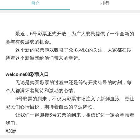
简介
排行
最近，6号彩票正式开放，为广大彩民提供了一个全新的
参与有奖游戏的机会。
这个新的彩票游戏吸引了众多彩民的关注，大家都在期
待着这个新游戏给他们带来的幸运。
welcome88彩票入口
无论是购买彩票的过程中还是等待开奖结果的时刻，每
个人都满怀着期待和激动的心情。
6号彩票的到来，不仅为彩票市场注入了新鲜血液，更让
彩民们心情愉悦，期待着自己的幸运降临。
让我们一起迎接6号彩票的到来，相信好运一定会眷顾着
我们。
#39#