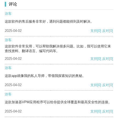
评论
游客
这款软件的售后服务非常好，遇到问题都能得到及时解决。
2025-04-02
支持
[0]
反对
[0]
游客
这款软件非常实用，可以帮助我解决很多问题。比如，我可以使用它来
查找资料、翻译语言、编写代码等。
2025-04-02
支持
[0]
反对
[0]
游客
这款app就像我的私人导师，带领我探索知识的奥秘。
2025-04-02
支持
[0]
反对
[0]
游客
这款加速器VPM应用程序可以给你提供全球覆盖和最高安全性的连接。
2025-04-02
支持
[0]
反对
[0]