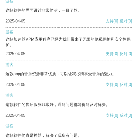
游客
这款软件的界面设计非常简洁，一目了然。
2025-04-05
支持
[0]
反对
[0]
游客
这款加速器VPM应用程序已经为我们带来了无限的隐私保护和安全性保
护。
2025-04-05
支持
[0]
反对
[0]
游客
这款app的音乐资源非常优质，可以让我尽情享受音乐的魅力。
2025-04-05
支持
[0]
反对
[0]
游客
这款软件的售后服务非常好，遇到问题都能得到及时解决。
2025-04-05
支持
[0]
反对
[0]
游客
这款软件简直是神器，解决了我所有问题。