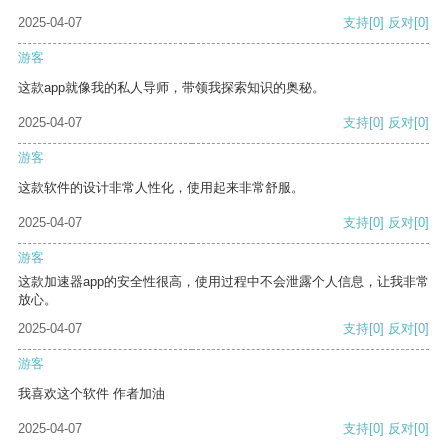
2025-04-07
支持
[0]
反对
[0]
游客
这款app就像我的私人导师，带领我探索知识的奥秘。
2025-04-07
支持
[0]
反对
[0]
游客
这款软件的设计非常人性化，使用起来非常舒服。
2025-04-07
支持
[0]
反对
[0]
游客
这款加速器app的安全性很高，使用过程中不会泄露个人信息，让我非常
放心。
2025-04-07
支持
[0]
反对
[0]
游客
我喜欢这个软件 作者加油
2025-04-07
支持
[0]
反对
[0]