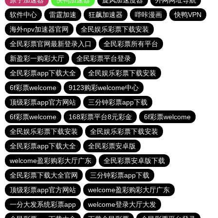
原子加速器
快鸭加速器
旋风加速度器
外网网址导航
软件中心
雷霆加速
狂飙加速器
哔咔漫画
快鸭VPN
海外npv加速器官网
全民娱乐彩票下载安装
全民彩票官网最新登录入口
全民彩票所有平台
新盈彩一购彩大厅
全民彩票平台登录
全民彩票app下载大全
全民娱乐彩票下载安装
6f彩票welcome
9123购彩welcome中心
顶级彩票app官方网站
三分钟彩票app下载
6f彩票welcome
168彩票平台8元彩金
6f彩票welcome
全民娱乐彩票下载安装
全民娱乐彩票下载安装
全民彩票app下载大全
全民彩票安卓版
welcome盈彩购彩大厅广东
全民彩票安卓版下载
全民彩票下载大全官网
三分钟彩票app下载
顶级彩票app官方网站
welcome盈彩购彩大厅广东
一分大发系统彩票app
welcome登录大厅大发