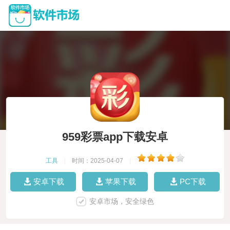
959彩票app下载安卓
工具
|
时间：2025-04-07
|
安卓下载
苹果下载
PC下载
安卓市场，安全绿色