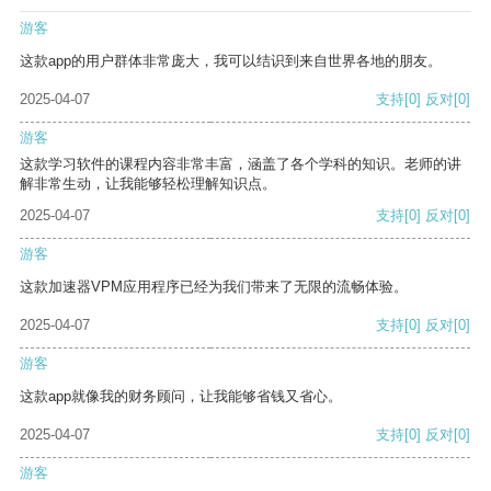
游客
这款app的用户群体非常庞大，我可以结识到来自世界各地的朋友。
2025-04-07
支持
[0]
反对
[0]
游客
这款学习软件的课程内容非常丰富，涵盖了各个学科的知识。老师的讲
解非常生动，让我能够轻松理解知识点。
2025-04-07
支持
[0]
反对
[0]
游客
这款加速器VPM应用程序已经为我们带来了无限的流畅体验。
2025-04-07
支持
[0]
反对
[0]
游客
这款app就像我的财务顾问，让我能够省钱又省心。
2025-04-07
支持
[0]
反对
[0]
游客