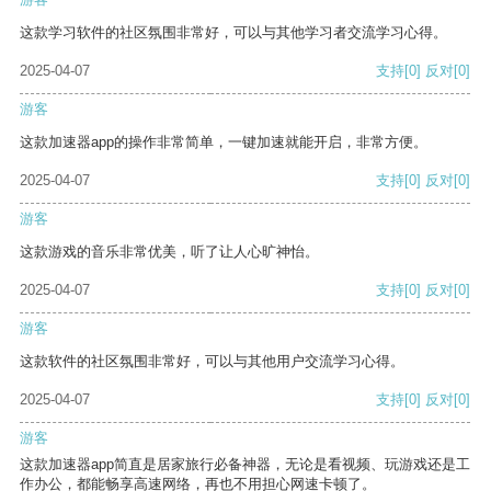
这款学习软件的社区氛围非常好，可以与其他学习者交流学习心得。
2025-04-07
支持
[0]
反对
[0]
游客
这款加速器app的操作非常简单，一键加速就能开启，非常方便。
2025-04-07
支持
[0]
反对
[0]
游客
这款游戏的音乐非常优美，听了让人心旷神怡。
2025-04-07
支持
[0]
反对
[0]
游客
这款软件的社区氛围非常好，可以与其他用户交流学习心得。
2025-04-07
支持
[0]
反对
[0]
游客
这款加速器app简直是居家旅行必备神器，无论是看视频、玩游戏还是工
作办公，都能畅享高速网络，再也不用担心网速卡顿了。