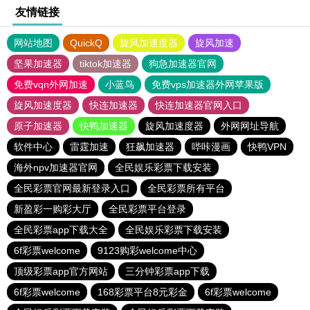
友情链接
网站地图
QuickQ
旋风加速度器
旋风加速
坚果加速器
tiktok加速器
狗急加速器官网
免费vqn外网加速
小蓝鸟
免费vps加速器外网苹果版
旋风加速度器
快连加速器
快连加速器官网入口
原子加速器
快鸭加速器
旋风加速度器
外网网址导航
软件中心
雷霆加速
狂飙加速器
哔咔漫画
快鸭VPN
海外npv加速器官网
全民娱乐彩票下载安装
全民彩票官网最新登录入口
全民彩票所有平台
新盈彩一购彩大厅
全民彩票平台登录
全民彩票app下载大全
全民娱乐彩票下载安装
6f彩票welcome
9123购彩welcome中心
顶级彩票app官方网站
三分钟彩票app下载
6f彩票welcome
168彩票平台8元彩金
6f彩票welcome