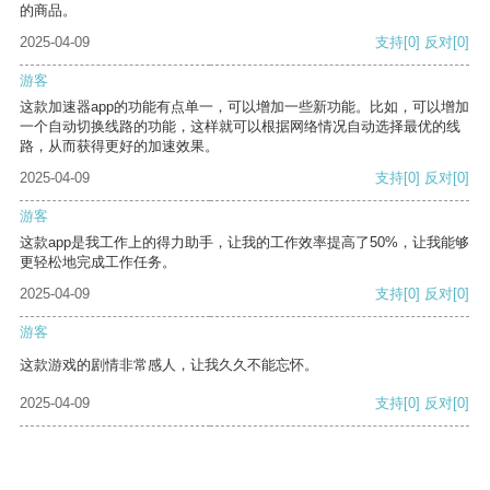
的商品。
2025-04-09
支持
[0]
反对
[0]
游客
这款加速器app的功能有点单一，可以增加一些新功能。比如，可以增加
一个自动切换线路的功能，这样就可以根据网络情况自动选择最优的线
路，从而获得更好的加速效果。
2025-04-09
支持
[0]
反对
[0]
游客
这款app是我工作上的得力助手，让我的工作效率提高了50%，让我能够
更轻松地完成工作任务。
2025-04-09
支持
[0]
反对
[0]
游客
这款游戏的剧情非常感人，让我久久不能忘怀。
2025-04-09
支持
[0]
反对
[0]