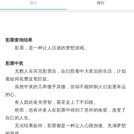
简介
排行
彩票查询结果
彩票，是一种让人沉迷的梦想游戏。
彩票中奖
无数人在买完彩票后，会幻想着中大奖后的生活，计划
着如何花费这笔巨款。
虽然中奖的几率微乎其微，但却不能抑制人们追逐幸运
的心。
有人因此丧失理智，甚至走上了不归路。
然而，也有许多人在彩票中得到了意外的收获，改变了
自己的人生。
无论结果如何，彩票都是一种让人心跳加速、充满梦想
的游戏。