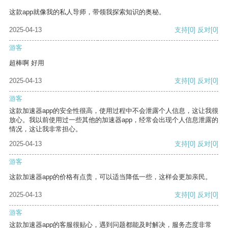
这款app就像我的私人导师，带领我探索知识的奥秘。
2025-04-13
支持
[0]
反对
[0]
游客
超棒啊 好用
2025-04-13
支持
[0]
反对
[0]
游客
这款加速器app的安全性很高，使用过程中不会泄露个人信息，这让我很
放心。我以前使用过一些其他的加速器app，经常会出现个人信息泄露的
情况，这让我非常担心。
2025-04-13
支持
[0]
反对
[0]
游客
这款加速器app的价格有点贵，可以适当降低一些，这样会更加亲民。
2025-04-13
支持
[0]
反对
[0]
游客
这款加速器app的客服很贴心，遇到问题都能及时解决，服务态度非常