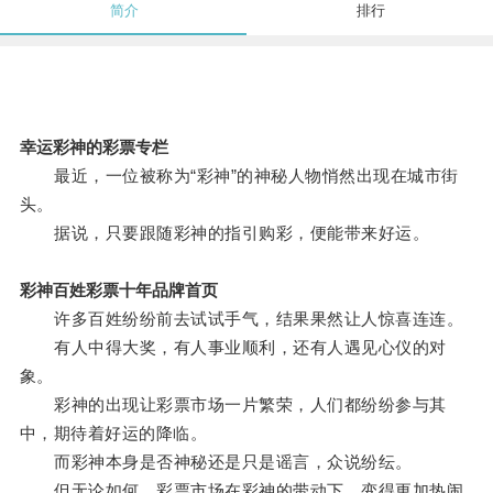
简介
排行
幸运彩神的彩票专栏
最近，一位被称为“彩神”的神秘人物悄然出现在城市街
头。
据说，只要跟随彩神的指引购彩，便能带来好运。
彩神百姓彩票十年品牌首页
许多百姓纷纷前去试试手气，结果果然让人惊喜连连。
有人中得大奖，有人事业顺利，还有人遇见心仪的对
象。
彩神的出现让彩票市场一片繁荣，人们都纷纷参与其
中，期待着好运的降临。
而彩神本身是否神秘还是只是谣言，众说纷纭。
但无论如何，彩票市场在彩神的带动下，变得更加热闹