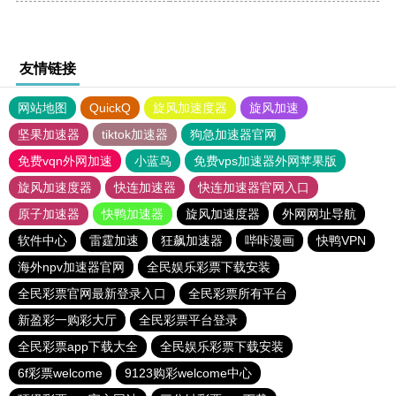
友情链接
网站地图
QuickQ
旋风加速度器
旋风加速
坚果加速器
tiktok加速器
狗急加速器官网
免费vqn外网加速
小蓝鸟
免费vps加速器外网苹果版
旋风加速度器
快连加速器
快连加速器官网入口
原子加速器
快鸭加速器
旋风加速度器
外网网址导航
软件中心
雷霆加速
狂飙加速器
哔咔漫画
快鸭VPN
海外npv加速器官网
全民娱乐彩票下载安装
全民彩票官网最新登录入口
全民彩票所有平台
新盈彩一购彩大厅
全民彩票平台登录
全民彩票app下载大全
全民娱乐彩票下载安装
6f彩票welcome
9123购彩welcome中心