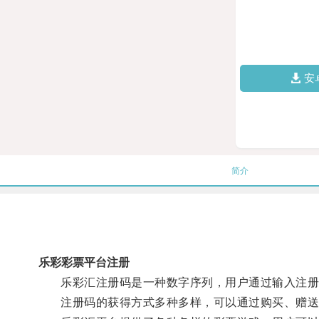
安
简介
乐彩彩票平台注册
乐彩汇注册码是一种数字序列，用户通过输入注册
注册码的获得方式多种多样，可以通过购买、赠送