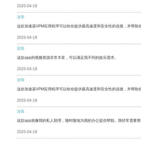
2025-04-19
游客
这款加速器VPM应用程序可以给你提供最高速度和安全性的连接，并帮助
2025-04-19
游客
这款app的视频资源非常丰富，可以满足我不同的娱乐需求。
2025-04-19
游客
这款加速器VPM应用程序可以给你提供最高速度和安全性的连接，并帮助
2025-04-19
游客
这款app就像我的私人助理，随时随地为我的办公提供帮助。我经常需要查
2025-04-19