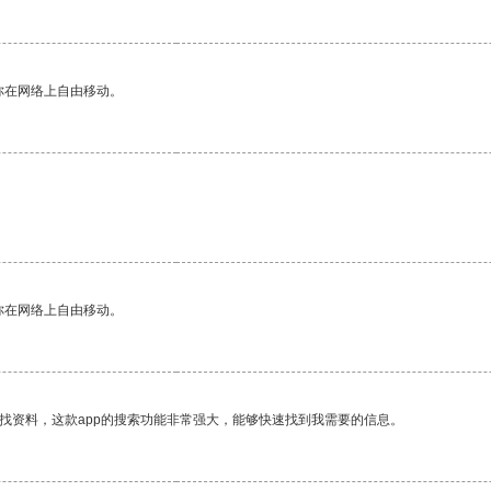
你在网络上自由移动。
你在网络上自由移动。
找资料，这款app的搜索功能非常强大，能够快速找到我需要的信息。