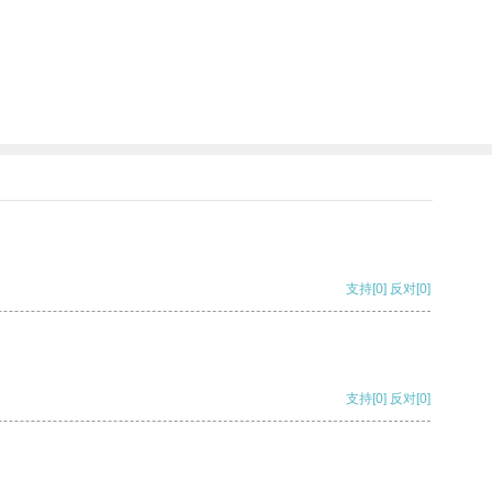
支持
[0]
反对
[0]
支持
[0]
反对
[0]