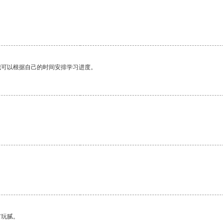
我可以根据自己的时间安排学习进度。
有玩腻。