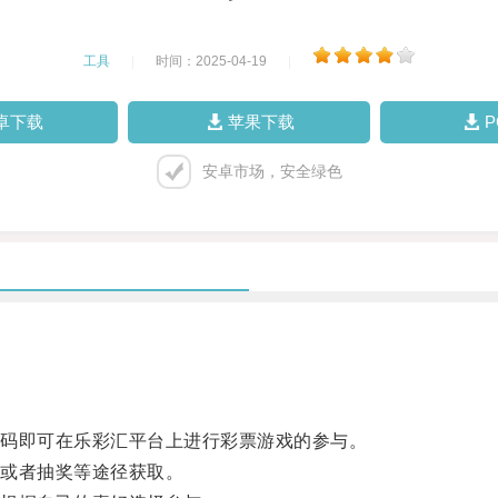
工具
|
时间：2025-04-19
|
卓下载
苹果下载
安卓市场，安全绿色
码即可在乐彩汇平台上进行彩票游戏的参与。
或者抽奖等途径获取。