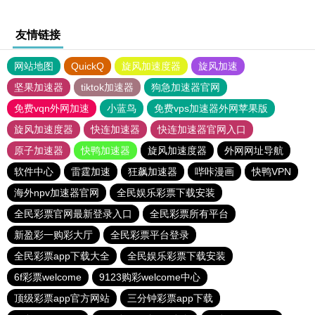
友情链接
网站地图
QuickQ
旋风加速度器
旋风加速
坚果加速器
tiktok加速器
狗急加速器官网
免费vqn外网加速
小蓝鸟
免费vps加速器外网苹果版
旋风加速度器
快连加速器
快连加速器官网入口
原子加速器
快鸭加速器
旋风加速度器
外网网址导航
软件中心
雷霆加速
狂飙加速器
哔咔漫画
快鸭VPN
海外npv加速器官网
全民娱乐彩票下载安装
全民彩票官网最新登录入口
全民彩票所有平台
新盈彩一购彩大厅
全民彩票平台登录
全民彩票app下载大全
全民娱乐彩票下载安装
6f彩票welcome
9123购彩welcome中心
顶级彩票app官方网站
三分钟彩票app下载