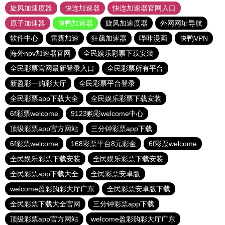
旋风加速度器
快连加速器
快连加速器官网入口
原子加速器
快鸭加速器
旋风加速度器
外网网址导航
软件中心
雷霆加速
狂飙加速器
哔咔漫画
快鸭VPN
海外npv加速器官网
全民娱乐彩票下载安装
全民彩票官网最新登录入口
全民彩票所有平台
新盈彩一购彩大厅
全民彩票平台登录
全民彩票app下载大全
全民娱乐彩票下载安装
6f彩票welcome
9123购彩welcome中心
顶级彩票app官方网站
三分钟彩票app下载
6f彩票welcome
168彩票平台8元彩金
6f彩票welcome
全民娱乐彩票下载安装
全民娱乐彩票下载安装
全民彩票app下载大全
全民彩票安卓版
welcome盈彩购彩大厅广东
全民彩票安卓版下载
全民彩票下载大全官网
三分钟彩票app下载
顶级彩票app官方网站
welcome盈彩购彩大厅广东