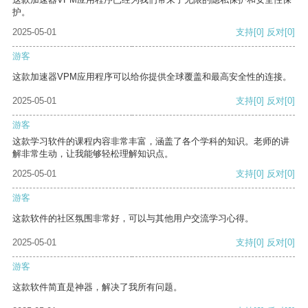
护。
2025-05-01
支持
[0]
反对
[0]
游客
这款加速器VPM应用程序可以给你提供全球覆盖和最高安全性的连接。
2025-05-01
支持
[0]
反对
[0]
游客
这款学习软件的课程内容非常丰富，涵盖了各个学科的知识。老师的讲
解非常生动，让我能够轻松理解知识点。
2025-05-01
支持
[0]
反对
[0]
游客
这款软件的社区氛围非常好，可以与其他用户交流学习心得。
2025-05-01
支持
[0]
反对
[0]
游客
这款软件简直是神器，解决了我所有问题。