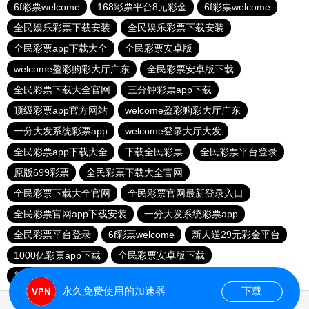
6f彩票welcome
168彩票平台8元彩金
6f彩票welcome
全民娱乐彩票下载安装
全民娱乐彩票下载安装
全民彩票app下载大全
全民彩票安卓版
welcome盈彩购彩大厅广东
全民彩票安卓版下载
全民彩票下载大全官网
三分钟彩票app下载
顶级彩票app官方网站
welcome盈彩购彩大厅广东
一分大发系统彩票app
welcome登录大厅大发
全民彩票app下载大全
下载全民彩票
全民彩票平台登录
原版699彩票
全民彩票下载大全官网
全民彩票下载大全官网
全民彩票官网最新登录入口
全民彩票官网app下载安装
一分大发系统彩票app
全民彩票平台登录
6f彩票welcome
新人送29元彩金平台
1000亿彩票app下载
全民彩票安卓版下载
新人送29元彩金平台
全民彩票平台换了吗
永久免费使用的加速器
下载