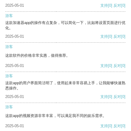
2025-05-01
支持
[0]
反对
[0]
游客
这款加速器app的操作有点复杂，可以简化一下，比如将设置页面进行优
化。
2025-05-01
支持
[0]
反对
[0]
游客
这款软件的价格非常实惠，值得推荐。
2025-05-01
支持
[0]
反对
[0]
游客
这款app的用户界面简洁明了，使用起来非常容易上手，让我能够快速熟
悉操作。
2025-05-01
支持
[0]
反对
[0]
游客
这款app的视频资源非常丰富，可以满足我不同的娱乐需求。
2025-05-01
支持
[0]
反对
[0]