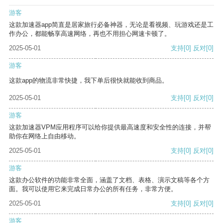
游客
这款加速器app简直是居家旅行必备神器，无论是看视频、玩游戏还是工
作办公，都能畅享高速网络，再也不用担心网速卡顿了。
2025-05-01
支持
[0]
反对
[0]
游客
这款app的物流非常快捷，我下单后很快就能收到商品。
2025-05-01
支持
[0]
反对
[0]
游客
这款加速器VPM应用程序可以给你提供最高速度和安全性的连接，并帮
助你在网络上自由移动。
2025-05-01
支持
[0]
反对
[0]
游客
这款办公软件的功能非常全面，涵盖了文档、表格、演示文稿等各个方
面。我可以使用它来完成日常办公的所有任务，非常方便。
2025-05-01
支持
[0]
反对
[0]
游客