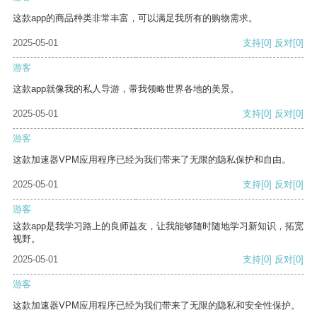
这款app的商品种类非常丰富，可以满足我所有的购物需求。
2025-05-01
支持
[0]
反对
[0]
游客
这款app就像我的私人导游，带我领略世界各地的美景。
2025-05-01
支持
[0]
反对
[0]
游客
这款加速器VPM应用程序已经为我们带来了无限的隐私保护和自由。
2025-05-01
支持
[0]
反对
[0]
游客
这款app是我学习路上的良师益友，让我能够随时随地学习新知识，拓宽
视野。
2025-05-01
支持
[0]
反对
[0]
游客
这款加速器VPM应用程序已经为我们带来了无限的隐私和安全性保护。