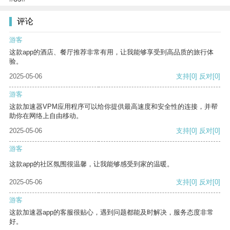
评论
游客
这款app的酒店、餐厅推荐非常有用，让我能够享受到高品质的旅行体
验。
2025-05-06
支持
[0]
反对
[0]
游客
这款加速器VPM应用程序可以给你提供最高速度和安全性的连接，并帮
助你在网络上自由移动。
2025-05-06
支持
[0]
反对
[0]
游客
这款app的社区氛围很温馨，让我能够感受到家的温暖。
2025-05-06
支持
[0]
反对
[0]
游客
这款加速器app的客服很贴心，遇到问题都能及时解决，服务态度非常
好。