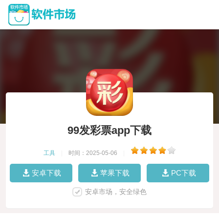
99发彩票app下载
工具
|
时间：2025-05-06
|
安卓下载
苹果下载
PC下载
安卓市场，安全绿色