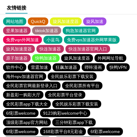
友情链接
网站地图
QuickQ
旋风加速度器
旋风加速
坚果加速器
tiktok加速器
狗急加速器官网
免费vqn外网加速
小蓝鸟
免费vps加速器外网苹果版
旋风加速度器
快连加速器
快连加速器官网入口
原子加速器
快鸭加速器
旋风加速度器
外网网址导航
软件中心
雷霆加速
狂飙加速器
哔咔漫画
快鸭VPN
海外npv加速器官网
全民娱乐彩票下载安装
全民彩票官网最新登录入口
全民彩票所有平台
新盈彩一购彩大厅
全民彩票平台登录
全民彩票app下载大全
全民娱乐彩票下载安装
6f彩票welcome
9123购彩welcome中心
顶级彩票app官方网站
三分钟彩票app下载
6f彩票welcome
168彩票平台8元彩金
6f彩票welcome