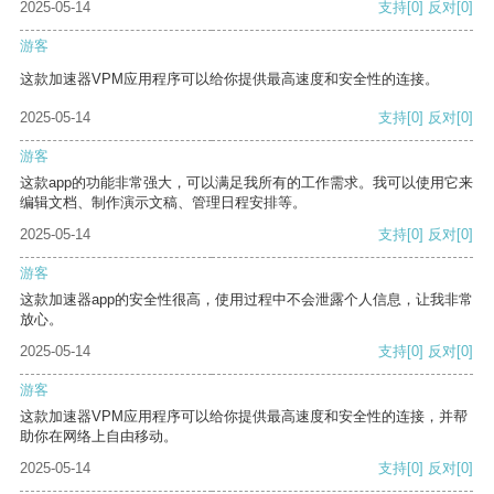
2025-05-14
支持
[0]
反对
[0]
游客
这款加速器VPM应用程序可以给你提供最高速度和安全性的连接。
2025-05-14
支持
[0]
反对
[0]
游客
这款app的功能非常强大，可以满足我所有的工作需求。我可以使用它来
编辑文档、制作演示文稿、管理日程安排等。
2025-05-14
支持
[0]
反对
[0]
游客
这款加速器app的安全性很高，使用过程中不会泄露个人信息，让我非常
放心。
2025-05-14
支持
[0]
反对
[0]
游客
这款加速器VPM应用程序可以给你提供最高速度和安全性的连接，并帮
助你在网络上自由移动。
2025-05-14
支持
[0]
反对
[0]