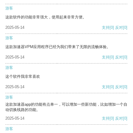
游客
这款软件的功能非常强大，使用起来非常方便。
2025-05-14
支持
[0]
反对
[0]
游客
这款加速器VPM应用程序已经为我们带来了无限的流畅体验。
2025-05-14
支持
[0]
反对
[0]
游客
这个软件我非常喜欢
2025-05-14
支持
[0]
反对
[0]
游客
这款加速器app的功能有点单一，可以增加一些新功能，比如增加一个自
动切换线路的功能。
2025-05-14
支持
[0]
反对
[0]
游客