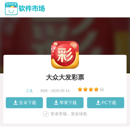
大众大发彩票
工具
|
时间：2025-05-14
|
安卓下载
苹果下载
PC下载
安卓市场，安全绿色