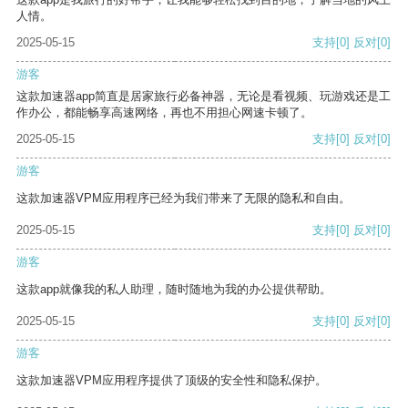
人情。
2025-05-15
支持
[0]
反对
[0]
游客
这款加速器app简直是居家旅行必备神器，无论是看视频、玩游戏还是工
作办公，都能畅享高速网络，再也不用担心网速卡顿了。
2025-05-15
支持
[0]
反对
[0]
游客
这款加速器VPM应用程序已经为我们带来了无限的隐私和自由。
2025-05-15
支持
[0]
反对
[0]
游客
这款app就像我的私人助理，随时随地为我的办公提供帮助。
2025-05-15
支持
[0]
反对
[0]
游客
这款加速器VPM应用程序提供了顶级的安全性和隐私保护。