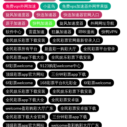
免费vqn外网加速
小蓝鸟
免费vps加速器外网苹果版
旋风加速度器
快连加速器
快连加速器官网入口
原子加速器
快鸭加速器
旋风加速度器
外网网址导航
软件中心
雷霆加速
狂飙加速器
哔咔漫画
快鸭VPN
全民娱乐彩票下载安装
全民彩票官网最新登录入口
全民彩票所有平台
新盈彩一购彩大厅
全民彩票平台登录
全民彩票app下载大全
全民娱乐彩票下载安装
6f彩票welcome
9123购彩welcome中心
顶级彩票app官方网站
三分钟彩票app下载
6f彩票welcome
168彩票平台8元彩金
6f彩票welcome
全民娱乐彩票下载安装
全民娱乐彩票下载安装
全民彩票app下载大全
全民彩票安卓版
welcome盈彩购彩大厅广东
全民彩票安卓版下载
全民彩票下载大全官网
三分钟彩票app下载
顶级彩票app官方网站
welcome盈彩购彩大厅广东