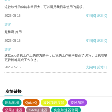
这款软件的功能非常强大，可以满足我日常使用的需求。
2025-05-15
支持
[0]
反对
[0]
游客
超棒啊 好用
2025-05-15
支持
[0]
反对
[0]
游客
这款app是我工作上的得力助手，让我的工作效率提高了50%，让我能够
更轻松地完成工作任务。
2025-05-15
支持
[0]
反对
[0]
友情链接
网站地图
QuickQ
旋风加速度器
旋风加速
坚果加速器
tiktok加速器
狗急加速器官网