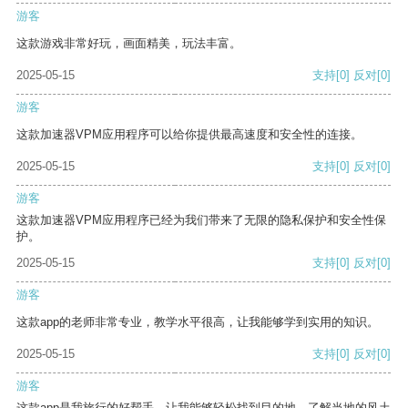
游客
这款游戏非常好玩，画面精美，玩法丰富。
2025-05-15
支持
[0]
反对
[0]
游客
这款加速器VPM应用程序可以给你提供最高速度和安全性的连接。
2025-05-15
支持
[0]
反对
[0]
游客
这款加速器VPM应用程序已经为我们带来了无限的隐私保护和安全性保
护。
2025-05-15
支持
[0]
反对
[0]
游客
这款app的老师非常专业，教学水平很高，让我能够学到实用的知识。
2025-05-15
支持
[0]
反对
[0]
游客
这款app是我旅行的好帮手，让我能够轻松找到目的地，了解当地的风土