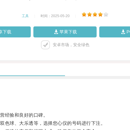
工具
|
时间：2025-05-20
|
卓下载
苹果下载
安卓市场，安全绿色
营经验和良好的口碑。
双色球、大乐透等，选择您心仪的号码进行下注。