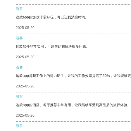
游客
这款app的游戏非常好玩，可以让我消磨时间。
2025-05-20
游客
这款软件非常实用，可以帮助我解决很多问题。
2025-05-20
游客
这款app是我工作上的得力助手，让我的工作效率提高了50%，让我能够
2025-05-20
游客
这款app的酒店、餐厅推荐非常有用，让我能够享受到高品质的旅行体验。
2025-05-20
游客