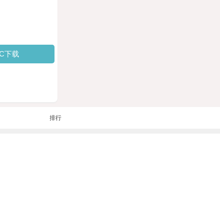
PC下载
排行