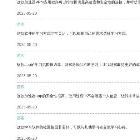
这款加速器VPM应用程序可以给你提供最高速度和安全性的连接，并帮助
2025-05-20
游客
这款软件的学习方式非常灵活，可以根据自己的需求选择学习方式。
2025-05-20
游客
这款app的学习氛围很浓厚，能够激励我不断学习，让我能够取得更好的成
2025-05-20
游客
这款加速器app的安全性很高，使用过程中不会泄露个人信息，让我非常放
2025-05-20
游客
这款学习软件的社区氛围非常好，可以与其他学习者交流学习心得。
2025-05-20