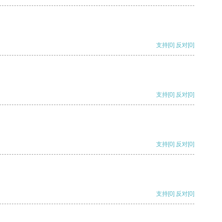
支持
[0]
反对
[0]
支持
[0]
反对
[0]
支持
[0]
反对
[0]
支持
[0]
反对
[0]