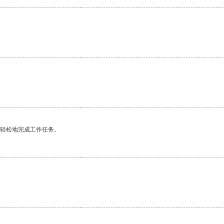
更轻松地完成工作任务。