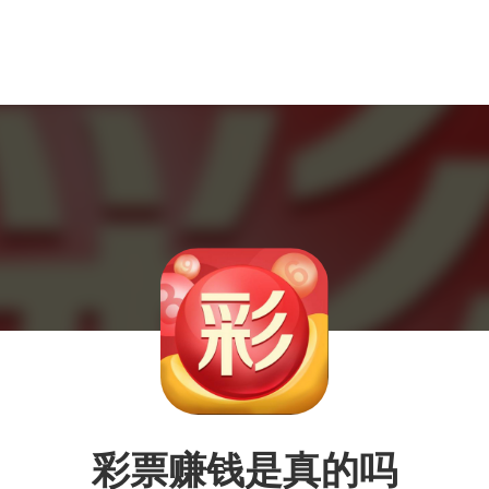
彩票赚钱是真的吗