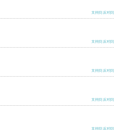
支持
[0]
反对
[0]
支持
[0]
反对
[0]
支持
[0]
反对
[0]
支持
[0]
反对
[0]
支持
[0]
反对
[0]