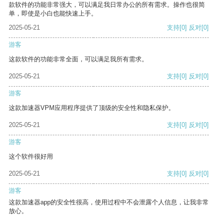
款软件的功能非常强大，可以满足我日常办公的所有需求。操作也很简
单，即使是小白也能快速上手。
2025-05-21
支持
[0]
反对
[0]
游客
这款软件的功能非常全面，可以满足我所有需求。
2025-05-21
支持
[0]
反对
[0]
游客
这款加速器VPM应用程序提供了顶级的安全性和隐私保护。
2025-05-21
支持
[0]
反对
[0]
游客
这个软件很好用
2025-05-21
支持
[0]
反对
[0]
游客
这款加速器app的安全性很高，使用过程中不会泄露个人信息，让我非常
放心。