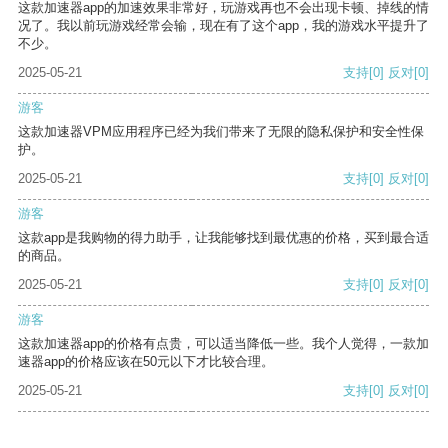
这款加速器app的加速效果非常好，玩游戏再也不会出现卡顿、掉线的情
况了。我以前玩游戏经常会输，现在有了这个app，我的游戏水平提升了
不少。
2025-05-21
支持
[0]
反对
[0]
游客
这款加速器VPM应用程序已经为我们带来了无限的隐私保护和安全性保
护。
2025-05-21
支持
[0]
反对
[0]
游客
这款app是我购物的得力助手，让我能够找到最优惠的价格，买到最合适
的商品。
2025-05-21
支持
[0]
反对
[0]
游客
这款加速器app的价格有点贵，可以适当降低一些。我个人觉得，一款加
速器app的价格应该在50元以下才比较合理。
2025-05-21
支持
[0]
反对
[0]