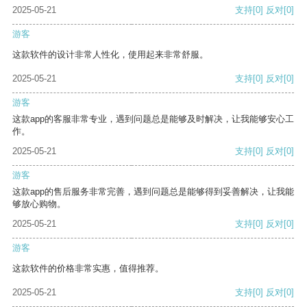
2025-05-21
支持
[0]
反对
[0]
游客
这款软件的设计非常人性化，使用起来非常舒服。
2025-05-21
支持
[0]
反对
[0]
游客
这款app的客服非常专业，遇到问题总是能够及时解决，让我能够安心工
作。
2025-05-21
支持
[0]
反对
[0]
游客
这款app的售后服务非常完善，遇到问题总是能够得到妥善解决，让我能
够放心购物。
2025-05-21
支持
[0]
反对
[0]
游客
这款软件的价格非常实惠，值得推荐。
2025-05-21
支持
[0]
反对
[0]