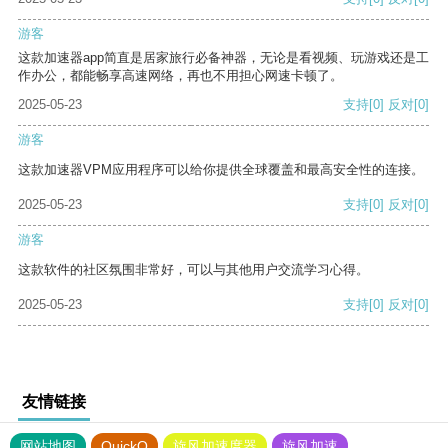
游客
这款加速器app简直是居家旅行必备神器，无论是看视频、玩游戏还是工
作办公，都能畅享高速网络，再也不用担心网速卡顿了。
2025-05-23
支持
[0]
反对
[0]
游客
这款加速器VPM应用程序可以给你提供全球覆盖和最高安全性的连接。
2025-05-23
支持
[0]
反对
[0]
游客
这款软件的社区氛围非常好，可以与其他用户交流学习心得。
2025-05-23
支持
[0]
反对
[0]
友情链接
网站地图
QuickQ
旋风加速度器
旋风加速