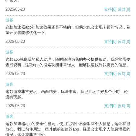
伴家人。
2025-05-23
支持
[0]
反对
[0]
游客
这款加速器app的加速效果还是不错的，但偶尔也会出现卡顿的情况，希
望开发者能够优化一下。
2025-05-23
支持
[0]
反对
[0]
游客
这款app就像我的私人助理，随时随地为我的办公提供帮助。我经常需要
查找资料，这款app的搜索功能非常强大，能够快速找到我需要的信息。
2025-05-23
支持
[0]
反对
[0]
游客
这款游戏非常好玩，画面精美，玩法丰富。我已经玩了好几个小时，还
没有玩腻。
2025-05-23
支持
[0]
反对
[0]
游客
这款加速器app的安全性很高，使用过程中不会泄露个人信息，这让我很
放心。我以前使用过一些其他的加速器app，经常会出现个人信息泄露的
情况，这让我非常担心。