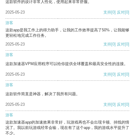
这款软件的设计非常人性化，使用起来非常舒服。
2025-05-23
支持
[0]
反对
[0]
游客
这款app是我工作上的得力助手，让我的工作效率提高了50%，让我能够
更轻松地完成工作任务。
2025-05-23
支持
[0]
反对
[0]
游客
这款加速器VPM应用程序可以给你提供全球覆盖和最高安全性的连接。
2025-05-23
支持
[0]
反对
[0]
游客
这款软件简直是神器，解决了我所有问题。
2025-05-23
支持
[0]
反对
[0]
游客
这款加速器app的加速效果非常好，玩游戏再也不会出现卡顿、掉线的情
况了。我以前玩游戏经常会输，现在有了这个app，我的游戏水平提升了
不少。