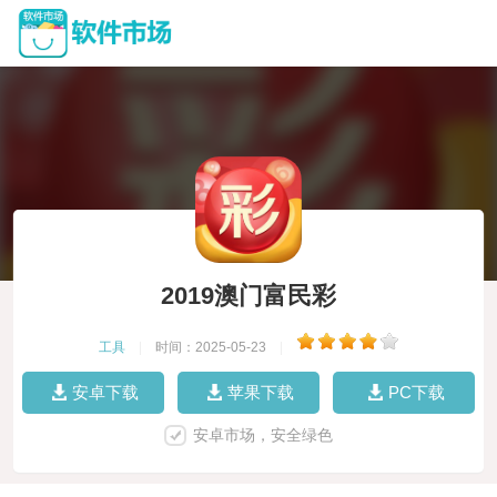
2019澳门富民彩
工具
|
时间：2025-05-23
|
安卓下载
苹果下载
PC下载
安卓市场，安全绿色