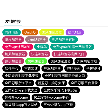
友情链接
网站地图
QuickQ
旋风加速度器
旋风加速
坚果加速器
tiktok加速器
狗急加速器官网
免费vqn外网加速
小蓝鸟
免费vps加速器外网苹果版
旋风加速度器
快连加速器
快连加速器官网入口
原子加速器
快鸭加速器
旋风加速度器
外网网址导航
软件中心
雷霆加速
狂飙加速器
哔咔漫画
快鸭VPN
全民娱乐彩票下载安装
全民彩票官网最新登录入口
全民彩票所有平台
新盈彩一购彩大厅
全民彩票平台登录
全民彩票app下载大全
全民娱乐彩票下载安装
6f彩票welcome
9123购彩welcome中心
顶级彩票app官方网站
三分钟彩票app下载