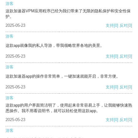
游客
这款加速器VPM应用程序已经为我们带来了无限的隐私保护和安全性保
护。
2025-05-23
支持
[0]
反对
[0]
游客
这款app就像我的私人导游，带我领略世界各地的美景。
2025-05-23
支持
[0]
反对
[0]
游客
这款加速器app的操作非常简单，一键加速就能开启，非常方便。
2025-05-23
支持
[0]
反对
[0]
游客
这款app的用户界面简洁明了，使用起来非常容易上手，让我能够快速熟
悉操作。我不用看说明书，就可以轻松使用这款app。
2025-05-23
支持
[0]
反对
[0]
游客