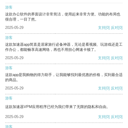
游客
这款办公软件的界面设计非常简洁，使用起来非常方便。功能的布局也
很合理，一目了然。
2025-05-29
支持
[0]
反对
[0]
游客
这款加速器app简直是居家旅行必备神器，无论是看视频、玩游戏还是工
作办公，都能畅享高速网络，再也不用担心网速卡顿了。
2025-05-29
支持
[0]
反对
[0]
游客
这款app是我购物的得力助手，让我能够找到最优惠的价格，买到最合适
的商品。
2025-05-29
支持
[0]
反对
[0]
游客
这款加速器VPM应用程序已经为我们带来了无限的隐私和自由。
2025-05-29
支持
[0]
反对
[0]
游客