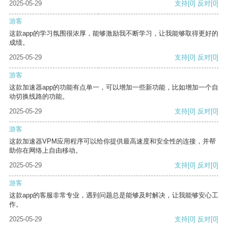
2025-05-29
支持
[0]
反对
[0]
游客
这款app的学习氛围很浓厚，能够激励我不断学习，让我能够取得更好的
成绩。
2025-05-29
支持
[0]
反对
[0]
游客
这款加速器app的功能有点单一，可以增加一些新功能，比如增加一个自
动切换线路的功能。
2025-05-29
支持
[0]
反对
[0]
游客
这款加速器VPM应用程序可以给你提供最高速度和安全性的连接，并帮
助你在网络上自由移动。
2025-05-29
支持
[0]
反对
[0]
游客
这款app的客服非常专业，遇到问题总是能够及时解决，让我能够安心工
作。
2025-05-29
支持
[0]
反对
[0]