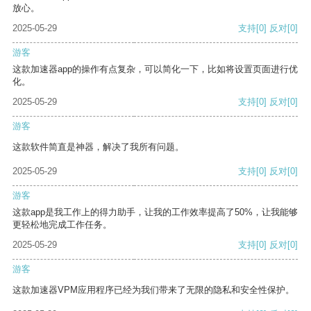
放心。
2025-05-29
支持
[0]
反对
[0]
游客
这款加速器app的操作有点复杂，可以简化一下，比如将设置页面进行优
化。
2025-05-29
支持
[0]
反对
[0]
游客
这款软件简直是神器，解决了我所有问题。
2025-05-29
支持
[0]
反对
[0]
游客
这款app是我工作上的得力助手，让我的工作效率提高了50%，让我能够
更轻松地完成工作任务。
2025-05-29
支持
[0]
反对
[0]
游客
这款加速器VPM应用程序已经为我们带来了无限的隐私和安全性保护。