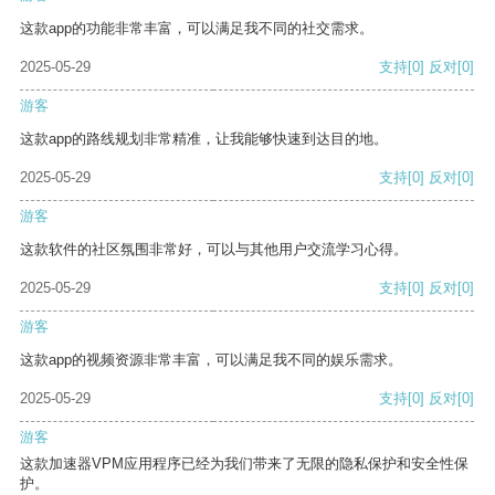
这款app的功能非常丰富，可以满足我不同的社交需求。
2025-05-29
支持
[0]
反对
[0]
游客
这款app的路线规划非常精准，让我能够快速到达目的地。
2025-05-29
支持
[0]
反对
[0]
游客
这款软件的社区氛围非常好，可以与其他用户交流学习心得。
2025-05-29
支持
[0]
反对
[0]
游客
这款app的视频资源非常丰富，可以满足我不同的娱乐需求。
2025-05-29
支持
[0]
反对
[0]
游客
这款加速器VPM应用程序已经为我们带来了无限的隐私保护和安全性保
护。