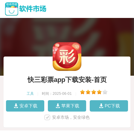
快三彩票app下载安装-首页
工具
|
时间：2025-06-01
|
安卓下载
苹果下载
PC下载
安卓市场，安全绿色