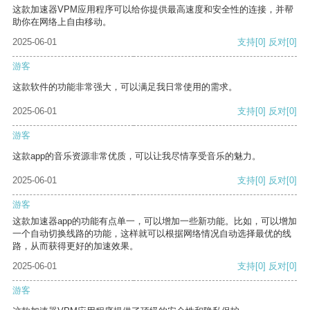
这款加速器VPM应用程序可以给你提供最高速度和安全性的连接，并帮
助你在网络上自由移动。
2025-06-01
支持
[0]
反对
[0]
游客
这款软件的功能非常强大，可以满足我日常使用的需求。
2025-06-01
支持
[0]
反对
[0]
游客
这款app的音乐资源非常优质，可以让我尽情享受音乐的魅力。
2025-06-01
支持
[0]
反对
[0]
游客
这款加速器app的功能有点单一，可以增加一些新功能。比如，可以增加
一个自动切换线路的功能，这样就可以根据网络情况自动选择最优的线
路，从而获得更好的加速效果。
2025-06-01
支持
[0]
反对
[0]
游客