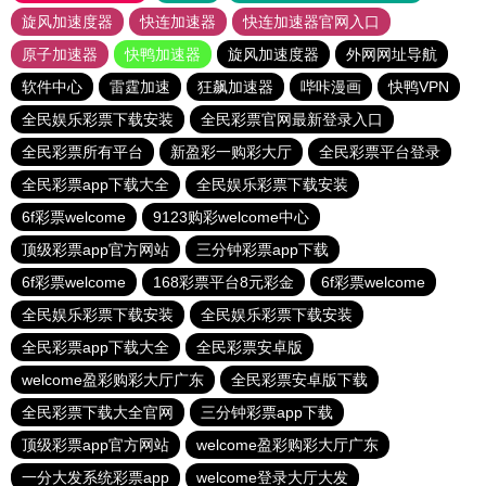
旋风加速度器
快连加速器
快连加速器官网入口
原子加速器
快鸭加速器
旋风加速度器
外网网址导航
软件中心
雷霆加速
狂飙加速器
哔咔漫画
快鸭VPN
全民娱乐彩票下载安装
全民彩票官网最新登录入口
全民彩票所有平台
新盈彩一购彩大厅
全民彩票平台登录
全民彩票app下载大全
全民娱乐彩票下载安装
6f彩票welcome
9123购彩welcome中心
顶级彩票app官方网站
三分钟彩票app下载
6f彩票welcome
168彩票平台8元彩金
6f彩票welcome
全民娱乐彩票下载安装
全民娱乐彩票下载安装
全民彩票app下载大全
全民彩票安卓版
welcome盈彩购彩大厅广东
全民彩票安卓版下载
全民彩票下载大全官网
三分钟彩票app下载
顶级彩票app官方网站
welcome盈彩购彩大厅广东
一分大发系统彩票app
welcome登录大厅大发