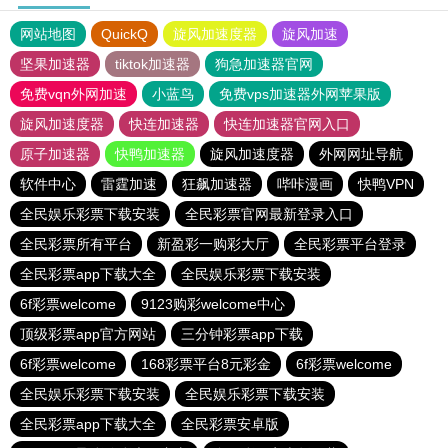
网站地图
QuickQ
旋风加速度器
旋风加速
坚果加速器
tiktok加速器
狗急加速器官网
免费vqn外网加速
小蓝鸟
免费vps加速器外网苹果版
旋风加速度器
快连加速器
快连加速器官网入口
原子加速器
快鸭加速器
旋风加速度器
外网网址导航
软件中心
雷霆加速
狂飙加速器
哔咔漫画
快鸭VPN
全民娱乐彩票下载安装
全民彩票官网最新登录入口
全民彩票所有平台
新盈彩一购彩大厅
全民彩票平台登录
全民彩票app下载大全
全民娱乐彩票下载安装
6f彩票welcome
9123购彩welcome中心
顶级彩票app官方网站
三分钟彩票app下载
6f彩票welcome
168彩票平台8元彩金
6f彩票welcome
全民娱乐彩票下载安装
全民娱乐彩票下载安装
全民彩票app下载大全
全民彩票安卓版