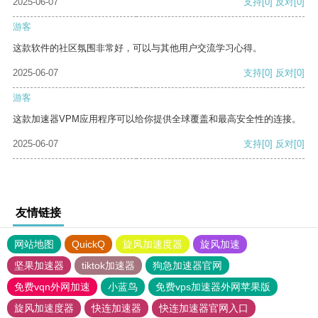
2025-06-07
支持
[0]
反对
[0]
游客
这款软件的社区氛围非常好，可以与其他用户交流学习心得。
2025-06-07
支持
[0]
反对
[0]
游客
这款加速器VPM应用程序可以给你提供全球覆盖和最高安全性的连接。
2025-06-07
支持
[0]
反对
[0]
友情链接
网站地图
QuickQ
旋风加速度器
旋风加速
坚果加速器
tiktok加速器
狗急加速器官网
免费vqn外网加速
小蓝鸟
免费vps加速器外网苹果版
旋风加速度器
快连加速器
快连加速器官网入口