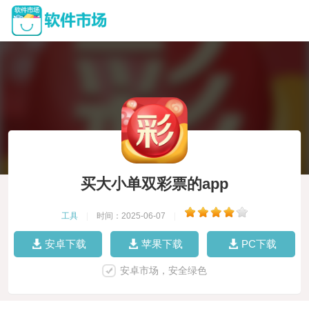
买大小单双彩票的app
工具
|
时间：2025-06-07
|
安卓下载
苹果下载
PC下载
安卓市场，安全绿色