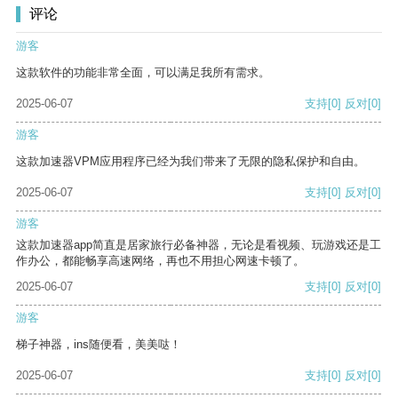
评论
游客
这款软件的功能非常全面，可以满足我所有需求。
2025-06-07
支持
[0]
反对
[0]
游客
这款加速器VPM应用程序已经为我们带来了无限的隐私保护和自由。
2025-06-07
支持
[0]
反对
[0]
游客
这款加速器app简直是居家旅行必备神器，无论是看视频、玩游戏还是工
作办公，都能畅享高速网络，再也不用担心网速卡顿了。
2025-06-07
支持
[0]
反对
[0]
游客
梯子神器，ins随便看，美美哒！
2025-06-07
支持
[0]
反对
[0]