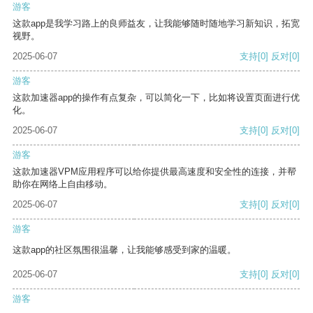
游客
这款app是我学习路上的良师益友，让我能够随时随地学习新知识，拓宽
视野。
2025-06-07
支持
[0]
反对
[0]
游客
这款加速器app的操作有点复杂，可以简化一下，比如将设置页面进行优
化。
2025-06-07
支持
[0]
反对
[0]
游客
这款加速器VPM应用程序可以给你提供最高速度和安全性的连接，并帮
助你在网络上自由移动。
2025-06-07
支持
[0]
反对
[0]
游客
这款app的社区氛围很温馨，让我能够感受到家的温暖。
2025-06-07
支持
[0]
反对
[0]
游客