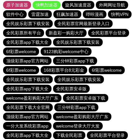
原子加速器
快鸭加速器
旋风加速度器
外网网址导航
软件中心
雷霆加速
狂飙加速器
哔咔漫画
快鸭VPN
全民娱乐彩票下载安装
全民彩票官网最新登录入口
全民彩票所有平台
新盈彩一购彩大厅
全民彩票平台登录
全民彩票app下载大全
全民娱乐彩票下载安装
6f彩票welcome
9123购彩welcome中心
顶级彩票app官方网站
三分钟彩票app下载
6f彩票welcome
168彩票平台8元彩金
6f彩票welcome
全民娱乐彩票下载安装
全民娱乐彩票下载安装
全民彩票app下载大全
全民彩票安卓版
welcome盈彩购彩大厅广东
全民彩票安卓版下载
全民彩票下载大全官网
三分钟彩票app下载
顶级彩票app官方网站
welcome盈彩购彩大厅广东
一分大发系统彩票app
welcome登录大厅大发
全民彩票app下载大全
下载全民彩票
全民彩票平台登录