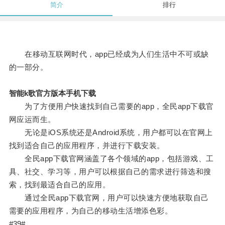
简介
排行
在移动互联网时代，app已经成为人们生活中不可或缺
的一部分。
智能k歌官方版本手机下载
为了方便用户快速找到自己需要的app，全民app下载官
网应运而生。
无论是iOS系统还是Android系统，用户都可以在官网上
找到适合自己的应用程序，并进行下载安装。
全民app下载官网涵盖了各个领域的app，包括游戏、工
具、社交、学习等，用户可以根据自己的需求进行筛选和搜
索，找到最适合自己的应用。
通过全民app下载官网，用户可以快速方便地获取自己
需要的应用程序，为自己的移动生活增添色彩。
#39#