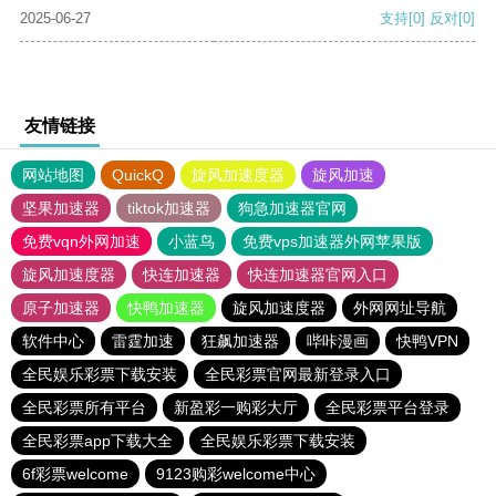
2025-06-27
支持
[0]
反对
[0]
友情链接
网站地图
QuickQ
旋风加速度器
旋风加速
坚果加速器
tiktok加速器
狗急加速器官网
免费vqn外网加速
小蓝鸟
免费vps加速器外网苹果版
旋风加速度器
快连加速器
快连加速器官网入口
原子加速器
快鸭加速器
旋风加速度器
外网网址导航
软件中心
雷霆加速
狂飙加速器
哔咔漫画
快鸭VPN
全民娱乐彩票下载安装
全民彩票官网最新登录入口
全民彩票所有平台
新盈彩一购彩大厅
全民彩票平台登录
全民彩票app下载大全
全民娱乐彩票下载安装
6f彩票welcome
9123购彩welcome中心