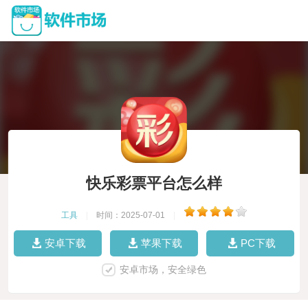
快乐彩票平台怎么样
工具
|
时间：2025-07-01
|
安卓下载
苹果下载
PC下载
安卓市场，安全绿色