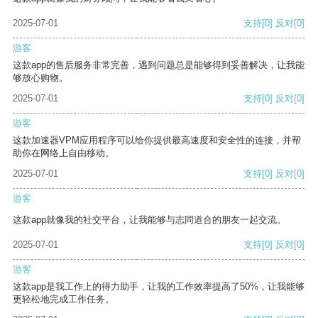
2025-07-01
支持
[0]
反对
[0]
游客
这款app的售后服务非常完善，遇到问题总是能够得到妥善解决，让我能
够放心购物。
2025-07-01
支持
[0]
反对
[0]
游客
这款加速器VPM应用程序可以给你提供最高速度和安全性的连接，并帮
助你在网络上自由移动。
2025-07-01
支持
[0]
反对
[0]
游客
这款app就像我的社交平台，让我能够与志同道合的朋友一起交流。
2025-07-01
支持
[0]
反对
[0]
游客
这款app是我工作上的得力助手，让我的工作效率提高了50%，让我能够
更轻松地完成工作任务。