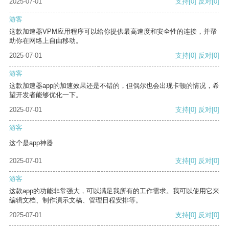
2025-07-01
支持
[0]
反对
[0]
游客
这款加速器VPM应用程序可以给你提供最高速度和安全性的连接，并帮
助你在网络上自由移动。
2025-07-01
支持
[0]
反对
[0]
游客
这款加速器app的加速效果还是不错的，但偶尔也会出现卡顿的情况，希
望开发者能够优化一下。
2025-07-01
支持
[0]
反对
[0]
游客
这个是app神器
2025-07-01
支持
[0]
反对
[0]
游客
这款app的功能非常强大，可以满足我所有的工作需求。我可以使用它来
编辑文档、制作演示文稿、管理日程安排等。
2025-07-01
支持
[0]
反对
[0]