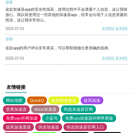
游客
这款加速器app的安全性很高，使用过程中不会泄露个人信息，这让我很
放心。我以前使用过一些其他的加速器app，经常会出现个人信息泄露的
情况，这让我非常担心。
2025-07-01
支持
[0]
反对
[0]
游客
这款app的用户评论非常真实，可以帮助我做出更准确的选择。
2025-07-01
支持
[0]
反对
[0]
友情链接
网站地图
QuickQ
旋风加速度器
旋风加速
坚果加速器
tiktok加速器
狗急加速器官网
免费vqn外网加速
小蓝鸟
免费vps加速器外网苹果版
旋风加速度器
快连加速器
快连加速器官网入口