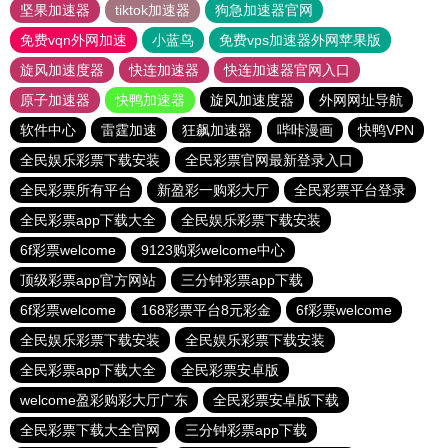
坚果加速器
tiktok加速器
狗急加速器官网
免费vqn外网加速
小蓝鸟
免费vps加速器外网苹果版
旋风加速度器
快连加速器
快连加速器官网入口
原子加速器
快鸭加速器
旋风加速度器
外网网址导航
软件中心
雷霆加速
狂飙加速器
哔咔漫画
快鸭VPN
全民娱乐彩票下载安装
全民彩票官网最新登录入口
全民彩票所有平台
新盈彩一购彩大厅
全民彩票平台登录
全民彩票app下载大全
全民娱乐彩票下载安装
6f彩票welcome
9123购彩welcome中心
顶级彩票app官方网站
三分钟彩票app下载
6f彩票welcome
168彩票平台8元彩金
6f彩票welcome
全民娱乐彩票下载安装
全民娱乐彩票下载安装
全民彩票app下载大全
全民彩票安卓版
welcome盈彩购彩大厅广东
全民彩票安卓版下载
全民彩票下载大全官网
三分钟彩票app下载