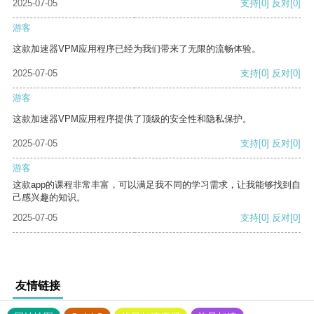
2025-07-05
支持
[0]
反对
[0]
游客
这款加速器VPM应用程序已经为我们带来了无限的流畅体验。
2025-07-05
支持
[0]
反对
[0]
游客
这款加速器VPM应用程序提供了顶级的安全性和隐私保护。
2025-07-05
支持
[0]
反对
[0]
游客
这款app的课程非常丰富，可以满足我不同的学习需求，让我能够找到自
己感兴趣的知识。
2025-07-05
支持
[0]
反对
[0]
友情链接