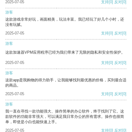
2025-07-05
支持
[0]
反对
[0]
游客
这款游戏非常好玩，画面精美，玩法丰富。我已经玩了好几个小时，还
没有玩腻。
2025-07-05
支持
[0]
反对
[0]
游客
这款加速器VPM应用程序已经为我们带来了无限的隐私和安全性保护。
2025-07-05
支持
[0]
反对
[0]
游客
这款app是我购物的得力助手，让我能够找到最优惠的价格，买到最合适
的商品。
2025-07-05
支持
[0]
反对
[0]
游客
我一直在寻找一款功能强大、操作简单的办公软件，终于找到了它。这
款软件的功能非常强大，可以满足我日常办公的所有需求。操作也很简
单，即使是小白也能快速上手。
2025-07-05
支持
[0]
反对
[0]