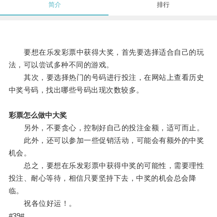
简介
排行
要想在乐发彩票中获得大奖，首先要选择适合自己的玩
法，可以尝试多种不同的游戏。
其次，要选择热门的号码进行投注，在网站上查看历史
中奖号码，找出哪些号码出现次数较多。
彩票怎么做中大奖
另外，不要贪心，控制好自己的投注金额，适可而止。
此外，还可以参加一些促销活动，可能会有额外的中奖
机会。
总之，要想在乐发彩票中获得中奖的可能性，需要理性
投注、耐心等待，相信只要坚持下去，中奖的机会总会降
临。
祝各位好运！。
#39#