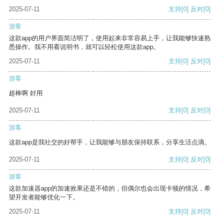
2025-07-11
支持
[0]
反对
[0]
游客
这款app的用户界面简洁明了，使用起来非常容易上手，让我能够快速熟
悉操作。我不用看说明书，就可以轻松使用这款app。
2025-07-11
支持
[0]
反对
[0]
游客
超棒啊 好用
2025-07-11
支持
[0]
反对
[0]
游客
这款app是我社交的好帮手，让我能够与朋友保持联系，分享生活点滴。
2025-07-11
支持
[0]
反对
[0]
游客
这款加速器app的加速效果还是不错的，但偶尔也会出现卡顿的情况，希
望开发者能够优化一下。
2025-07-11
支持
[0]
反对
[0]