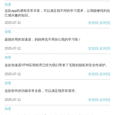
游客
这款app的课程非常丰富，可以满足我不同的学习需求，让我能够找到自
己感兴趣的知识。
2025-07-11
支持
[0]
反对
[0]
游客
超级好用的加速器，妈妈再也不用担心我的学习啦！
2025-07-11
支持
[0]
反对
[0]
游客
这款加速器VPM应用程序已经为我们带来了无限的隐私和安全性保护。
2025-07-11
支持
[0]
反对
[0]
游客
这款软件的功能非常全面，可以满足我所有需求。
2025-07-11
支持
[0]
反对
[0]
游客