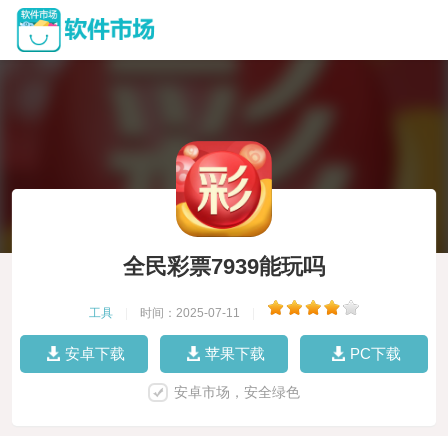
全民彩票7939能玩吗
工具
|
时间：2025-07-11
|
安卓下载
苹果下载
PC下载
安卓市场，安全绿色