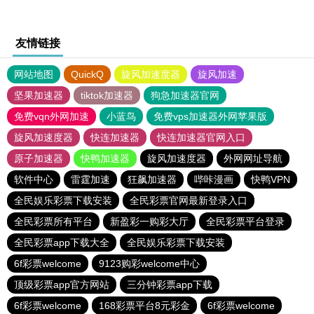
友情链接
网站地图
QuickQ
旋风加速度器
旋风加速
坚果加速器
tiktok加速器
狗急加速器官网
免费vqn外网加速
小蓝鸟
免费vps加速器外网苹果版
旋风加速度器
快连加速器
快连加速器官网入口
原子加速器
快鸭加速器
旋风加速度器
外网网址导航
软件中心
雷霆加速
狂飙加速器
哔咔漫画
快鸭VPN
全民娱乐彩票下载安装
全民彩票官网最新登录入口
全民彩票所有平台
新盈彩一购彩大厅
全民彩票平台登录
全民彩票app下载大全
全民娱乐彩票下载安装
6f彩票welcome
9123购彩welcome中心
顶级彩票app官方网站
三分钟彩票app下载
6f彩票welcome
168彩票平台8元彩金
6f彩票welcome