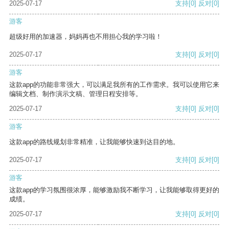
2025-07-17
支持
[0]
反对
[0]
游客
超级好用的加速器，妈妈再也不用担心我的学习啦！
2025-07-17
支持
[0]
反对
[0]
游客
这款app的功能非常强大，可以满足我所有的工作需求。我可以使用它来
编辑文档、制作演示文稿、管理日程安排等。
2025-07-17
支持
[0]
反对
[0]
游客
这款app的路线规划非常精准，让我能够快速到达目的地。
2025-07-17
支持
[0]
反对
[0]
游客
这款app的学习氛围很浓厚，能够激励我不断学习，让我能够取得更好的
成绩。
2025-07-17
支持
[0]
反对
[0]