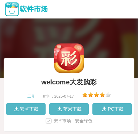
welcome大发购彩
工具
|
时间：2025-07-17
|
安卓下载
苹果下载
PC下载
安卓市场，安全绿色