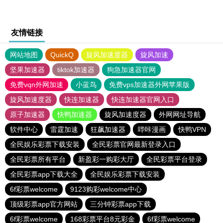
友情链接
网站地图
QuickQ
旋风加速度器
旋风加速
坚果加速器
tiktok加速器
狗急加速器官网
免费vqn外网加速
小蓝鸟
免费vps加速器外网苹果版
旋风加速度器
快连加速器
快连加速器官网入口
原子加速器
快鸭加速器
旋风加速度器
外网网址导航
软件中心
雷霆加速
狂飙加速器
哔咔漫画
快鸭VPN
全民娱乐彩票下载安装
全民彩票官网最新登录入口
全民彩票所有平台
新盈彩一购彩大厅
全民彩票平台登录
全民彩票app下载大全
全民娱乐彩票下载安装
6f彩票welcome
9123购彩welcome中心
顶级彩票app官方网站
三分钟彩票app下载
6f彩票welcome
168彩票平台8元彩金
6f彩票welcome