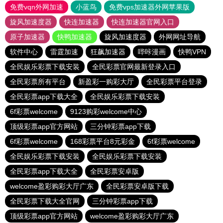
免费vqn外网加速
小蓝鸟
免费vps加速器外网苹果版
旋风加速度器
快连加速器
快连加速器官网入口
原子加速器
快鸭加速器
旋风加速度器
外网网址导航
软件中心
雷霆加速
狂飙加速器
哔咔漫画
快鸭VPN
全民娱乐彩票下载安装
全民彩票官网最新登录入口
全民彩票所有平台
新盈彩一购彩大厅
全民彩票平台登录
全民彩票app下载大全
全民娱乐彩票下载安装
6f彩票welcome
9123购彩welcome中心
顶级彩票app官方网站
三分钟彩票app下载
6f彩票welcome
168彩票平台8元彩金
6f彩票welcome
全民娱乐彩票下载安装
全民娱乐彩票下载安装
全民彩票app下载大全
全民彩票安卓版
welcome盈彩购彩大厅广东
全民彩票安卓版下载
全民彩票下载大全官网
三分钟彩票app下载
顶级彩票app官方网站
welcome盈彩购彩大厅广东