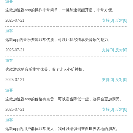
游客
这款加速器app的操作非常简单，一键加速就能开启，非常方便。
2025-07-21
支持
[0]
反对
[0]
游客
这款app的音乐资源非常优质，可以让我尽情享受音乐的魅力。
2025-07-21
支持
[0]
反对
[0]
游客
这款游戏的音乐非常优美，听了让人心旷神怡。
2025-07-21
支持
[0]
反对
[0]
游客
这款加速器app的价格有点贵，可以适当降低一些，这样会更加亲民。
2025-07-21
支持
[0]
反对
[0]
游客
这款app的用户群体非常庞大，我可以结识到来自世界各地的朋友。