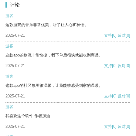
评论
游客
这款游戏的音乐非常优美，听了让人心旷神怡。
2025-07-21
支持
[0]
反对
[0]
游客
这款app的物流非常快捷，我下单后很快就能收到商品。
2025-07-21
支持
[0]
反对
[0]
游客
这款app的社区氛围很温馨，让我能够感受到家的温暖。
2025-07-21
支持
[0]
反对
[0]
游客
我喜欢这个软件 作者加油
2025-07-21
支持
[0]
反对
[0]