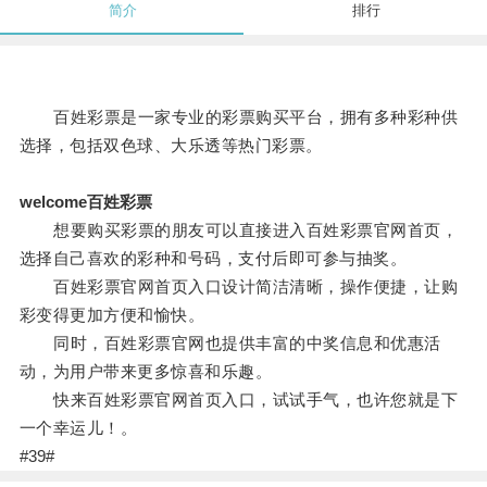
简介
排行
百姓彩票是一家专业的彩票购买平台，拥有多种彩种供
选择，包括双色球、大乐透等热门彩票。
welcome百姓彩票
想要购买彩票的朋友可以直接进入百姓彩票官网首页，
选择自己喜欢的彩种和号码，支付后即可参与抽奖。
百姓彩票官网首页入口设计简洁清晰，操作便捷，让购
彩变得更加方便和愉快。
同时，百姓彩票官网也提供丰富的中奖信息和优惠活
动，为用户带来更多惊喜和乐趣。
快来百姓彩票官网首页入口，试试手气，也许您就是下
一个幸运儿！。
#39#