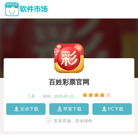
百姓彩票官网
工具
|
时间：2025-07-21
|
安卓下载
苹果下载
PC下载
安卓市场，安全绿色