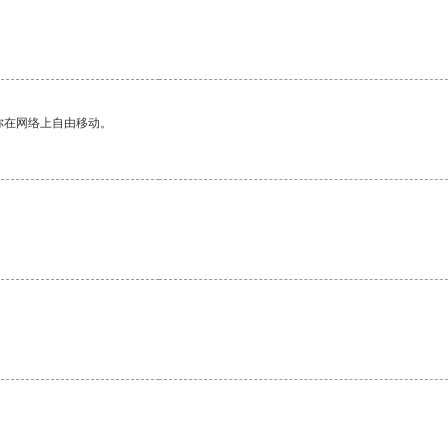
你在网络上自由移动。