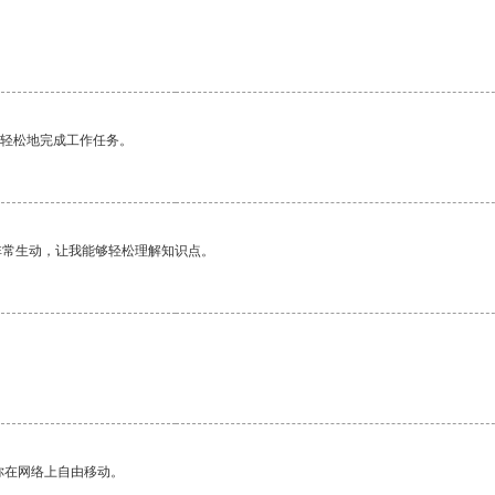
更轻松地完成工作任务。
非常生动，让我能够轻松理解知识点。
你在网络上自由移动。