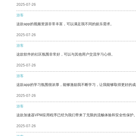
2025-07-26
游客
这款app的视频资源非常丰富，可以满足我不同的娱乐需求。
2025-07-26
游客
这款软件的社区氛围非常好，可以与其他用户交流学习心得。
2025-07-26
游客
这款app的学习氛围很浓厚，能够激励我不断学习，让我能够取得更好的成
2025-07-26
游客
这款加速器VPM应用程序已经为我们带来了无限的流畅体验和安全性保护
2025-07-26