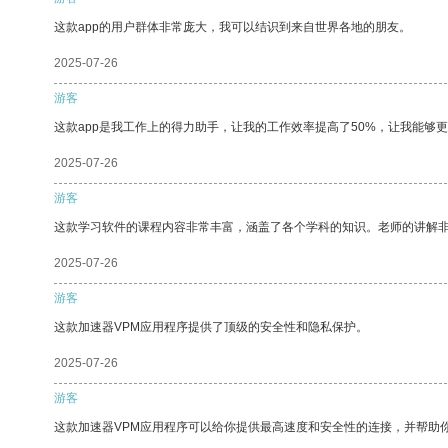
这款app的用户群体非常庞大，我可以结识到来自世界各地的朋友。
2025-07-26
游客
这款app是我工作上的得力助手，让我的工作效率提高了50%，让我能够
2025-07-26
游客
这款学习软件的课程内容非常丰富，涵盖了各个学科的知识。老师的讲解
2025-07-26
游客
这款加速器VPM应用程序提供了顶级的安全性和隐私保护。
2025-07-26
游客
这款加速器VPM应用程序可以给你提供最高速度和安全性的连接，并帮助