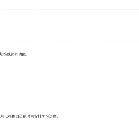
动切换线路的功能。
我可以根据自己的时间安排学习进度。