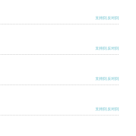
支持
[0]
反对
[0]
支持
[0]
反对
[0]
支持
[0]
反对
[0]
支持
[0]
反对
[0]