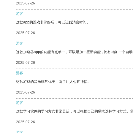
2025-07-26
游客
这款app的游戏非常好玩，可以让我消磨时间。
2025-07-26
游客
这款加速器app的功能有点单一，可以增加一些新功能，比如增加一个自
2025-07-26
游客
这款游戏的音乐非常优美，听了让人心旷神怡。
2025-07-26
游客
这款学习软件的学习方式非常灵活，可以根据自己的需求选择学习方式。
2025-07-26
游客