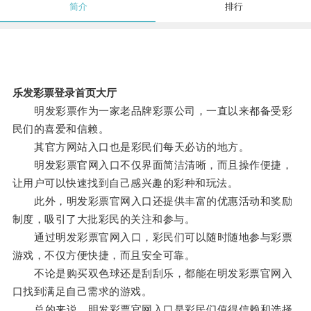
简介
排行
乐发彩票登录首页大厅
明发彩票作为一家老品牌彩票公司，一直以来都备受彩
民们的喜爱和信赖。
其官方网站入口也是彩民们每天必访的地方。
明发彩票官网入口不仅界面简洁清晰，而且操作便捷，
让用户可以快速找到自己感兴趣的彩种和玩法。
此外，明发彩票官网入口还提供丰富的优惠活动和奖励
制度，吸引了大批彩民的关注和参与。
通过明发彩票官网入口，彩民们可以随时随地参与彩票
游戏，不仅方便快捷，而且安全可靠。
不论是购买双色球还是刮刮乐，都能在明发彩票官网入
口找到满足自己需求的游戏。
总的来说，明发彩票官网入口是彩民们值得信赖和选择