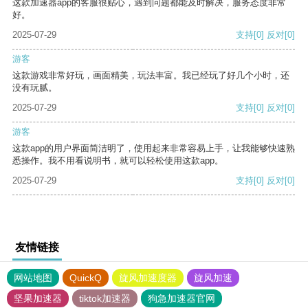
这款加速器app的客服很贴心，遇到问题都能及时解决，服务态度非常
好。
2025-07-29
支持
[0]
反对
[0]
游客
这款游戏非常好玩，画面精美，玩法丰富。我已经玩了好几个小时，还
没有玩腻。
2025-07-29
支持
[0]
反对
[0]
游客
这款app的用户界面简洁明了，使用起来非常容易上手，让我能够快速熟
悉操作。我不用看说明书，就可以轻松使用这款app。
2025-07-29
支持
[0]
反对
[0]
友情链接
网站地图
QuickQ
旋风加速度器
旋风加速
坚果加速器
tiktok加速器
狗急加速器官网