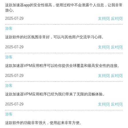
这款加速器app的安全性很高，使用过程中不会泄露个人信息，让我非常
放心。
2025-07-29
支持
[0]
反对
[0]
游客
这款软件的社区氛围非常好，可以与其他用户交流学习心得。
2025-07-29
支持
[0]
反对
[0]
游客
这款加速器VPM应用程序可以给你提供全球覆盖和最高安全性的连接。
2025-07-29
支持
[0]
反对
[0]
游客
这款加速器VPM应用程序已经为我们带来了无限的流畅体验。
2025-07-29
支持
[0]
反对
[0]
游客
这款软件的功能非常强大，使用起来非常方便。