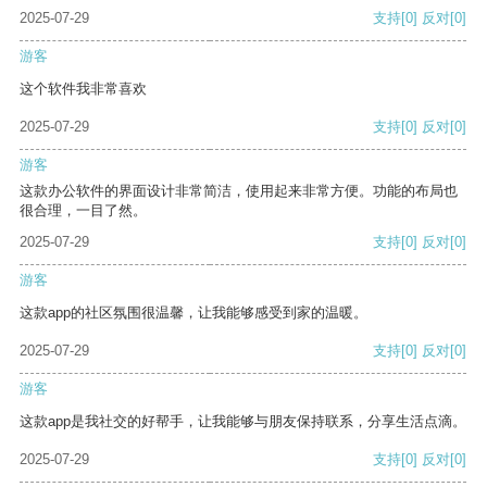
2025-07-29
支持
[0]
反对
[0]
游客
这个软件我非常喜欢
2025-07-29
支持
[0]
反对
[0]
游客
这款办公软件的界面设计非常简洁，使用起来非常方便。功能的布局也
很合理，一目了然。
2025-07-29
支持
[0]
反对
[0]
游客
这款app的社区氛围很温馨，让我能够感受到家的温暖。
2025-07-29
支持
[0]
反对
[0]
游客
这款app是我社交的好帮手，让我能够与朋友保持联系，分享生活点滴。
2025-07-29
支持
[0]
反对
[0]