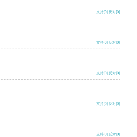
支持
[0]
反对
[0]
支持
[0]
反对
[0]
支持
[0]
反对
[0]
支持
[0]
反对
[0]
支持
[0]
反对
[0]