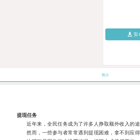
安
简介
提现任务
近年来，全民任务成为了许多人挣取额外收入的途
然而，一些参与者常常遇到提现困难，拿不到应得