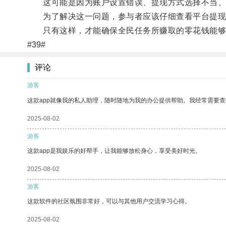
这可能是因为账户设置错误、提现方式选择不当、
为了解决这一问题，参与者应该仔细查看平台提现规
只有这样，才能确保全民任务所赚取的零花钱能够
#39#
评论
游客
这款app就像我的私人助理，随时随地为我的办公提供帮助。我经常需要查
2025-08-02
游客
这款app是我娱乐的好帮手，让我能够放松身心，享受美好时光。
2025-08-02
游客
这款软件的社区氛围非常好，可以与其他用户交流学习心得。
2025-08-02