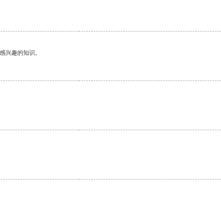
己感兴趣的知识。