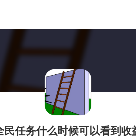
全民任务什么时候可以看到收