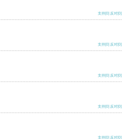
支持
[0]
反对
[0]
支持
[0]
反对
[0]
支持
[0]
反对
[0]
支持
[0]
反对
[0]
支持
[0]
反对
[0]