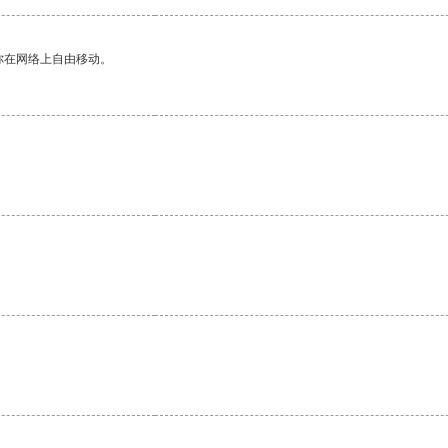
你在网络上自由移动。