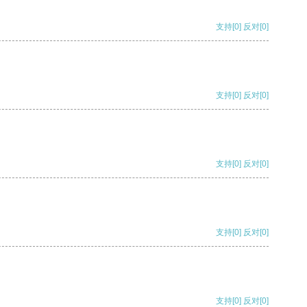
支持
[0]
反对
[0]
支持
[0]
反对
[0]
支持
[0]
反对
[0]
支持
[0]
反对
[0]
支持
[0]
反对
[0]