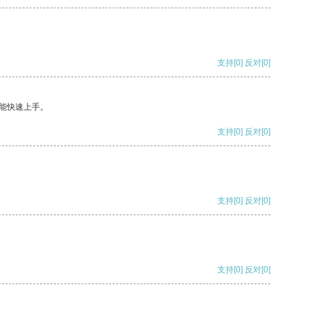
支持
[0]
反对
[0]
能快速上手。
支持
[0]
反对
[0]
支持
[0]
反对
[0]
支持
[0]
反对
[0]