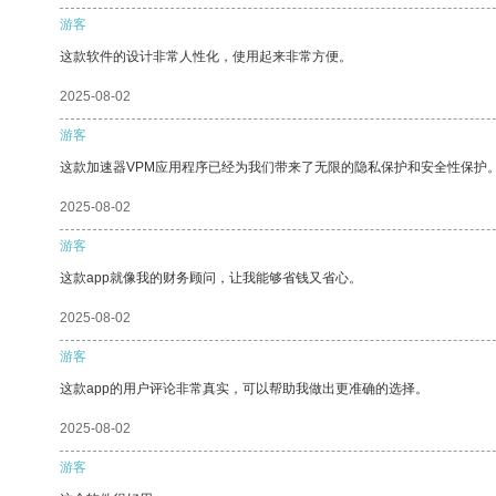
游客
这款软件的设计非常人性化，使用起来非常方便。
2025-08-02
游客
这款加速器VPM应用程序已经为我们带来了无限的隐私保护和安全性保护
2025-08-02
游客
这款app就像我的财务顾问，让我能够省钱又省心。
2025-08-02
游客
这款app的用户评论非常真实，可以帮助我做出更准确的选择。
2025-08-02
游客