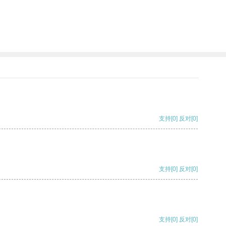
支持
[0]
反对
[0]
支持
[0]
反对
[0]
支持
[0]
反对
[0]