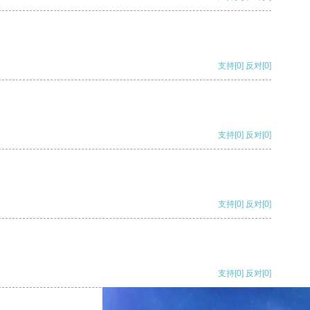
支持
[0]
反对
[0]
支持
[0]
反对
[0]
支持
[0]
反对
[0]
支持
[0]
反对
[0]