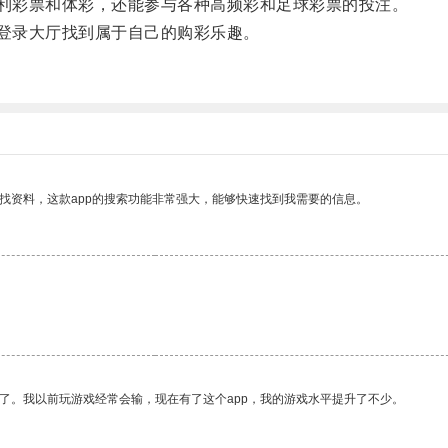
利彩票和体彩，还能参与各种高频彩和足球彩票的投注。
登录大厅找到属于自己的购彩乐趣。
找资料，这款app的搜索功能非常强大，能够快速找到我需要的信息。
了。我以前玩游戏经常会输，现在有了这个app，我的游戏水平提升了不少。