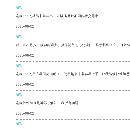
游客
这款app的功能非常丰富，可以满足我不同的社交需求。
2025-08-02
游客
我一直在寻找一款功能强大、操作简单的办公软件，终于找到了它。这款
2025-08-02
游客
这款app的用户界面简洁明了，使用起来非常容易上手，让我能够快速熟悉
2025-08-02
游客
这款软件简直是神器，解决了我所有问题。
2025-08-02
游客