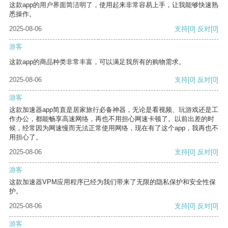
这款app的用户界面简洁明了，使用起来非常容易上手，让我能够快速熟
悉操作。
2025-08-06
支持
[0]
反对
[0]
游客
这款app的商品种类非常丰富，可以满足我所有的购物需求。
2025-08-06
支持
[0]
反对
[0]
游客
这款加速器app简直是居家旅行必备神器，无论是看视频、玩游戏还是工
作办公，都能畅享高速网络，再也不用担心网速卡顿了。以前出差的时
候，经常因为网速慢而无法正常使用网络，现在有了这个app，我再也不
用担心了。
2025-08-06
支持
[0]
反对
[0]
游客
这款加速器VPM应用程序已经为我们带来了无限的隐私保护和安全性保
护。
2025-08-06
支持
[0]
反对
[0]
游客