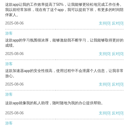
这款app让我的工作效率提高了50%，让我能够更轻松地完成工作任务。
我以前经常加班，现在有了这个app，我可以提前下班，有更多的时间陪
伴家人。
2025-08-06
支持
[0]
反对
[0]
游客
这款app的学习氛围很浓厚，能够激励我不断学习，让我能够取得更好的
成绩。
2025-08-06
支持
[0]
反对
[0]
游客
这款加速器app的安全性很高，使用过程中不会泄露个人信息，让我非常
放心。
2025-08-06
支持
[0]
反对
[0]
游客
这款app就像我的私人助理，随时随地为我的办公提供帮助。
2025-08-06
支持
[0]
反对
[0]
游客