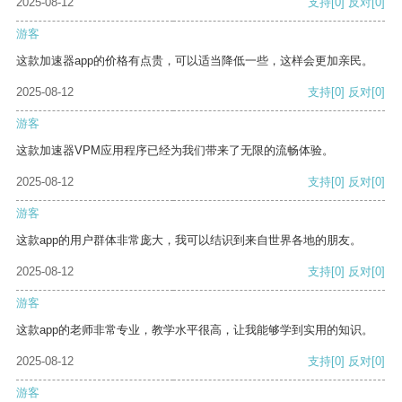
2025-08-12
支持
[0]
反对
[0]
游客
这款加速器app的价格有点贵，可以适当降低一些，这样会更加亲民。
2025-08-12
支持
[0]
反对
[0]
游客
这款加速器VPM应用程序已经为我们带来了无限的流畅体验。
2025-08-12
支持
[0]
反对
[0]
游客
这款app的用户群体非常庞大，我可以结识到来自世界各地的朋友。
2025-08-12
支持
[0]
反对
[0]
游客
这款app的老师非常专业，教学水平很高，让我能够学到实用的知识。
2025-08-12
支持
[0]
反对
[0]
游客