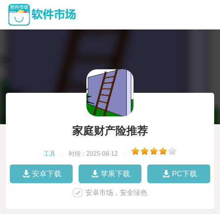
家庭财产险推荐
工具
|
时间：2025-08-12
|
安卓下载
苹果下载
PC下载
安卓市场，安全绿色