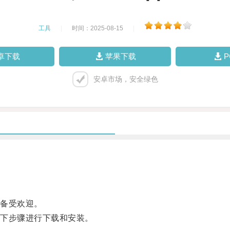
工具
|
时间：2025-08-15
|
卓下载
苹果下载
安卓市场，安全绿色
备受欢迎。
下步骤进行下载和安装。