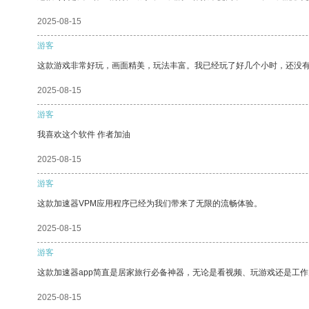
2025-08-15
游客
这款游戏非常好玩，画面精美，玩法丰富。我已经玩了好几个小时，还没
2025-08-15
游客
我喜欢这个软件 作者加油
2025-08-15
游客
这款加速器VPM应用程序已经为我们带来了无限的流畅体验。
2025-08-15
游客
这款加速器app简直是居家旅行必备神器，无论是看视频、玩游戏还是工
2025-08-15