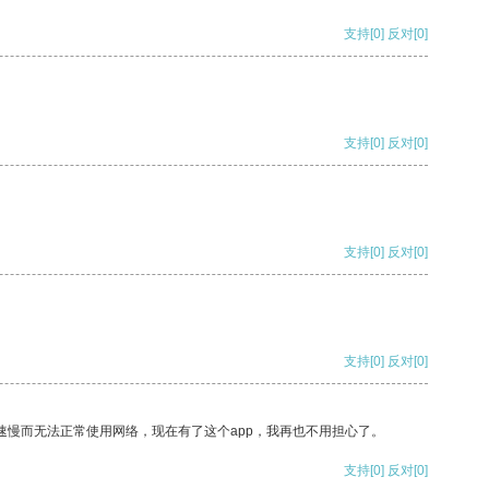
支持
[0]
反对
[0]
支持
[0]
反对
[0]
支持
[0]
反对
[0]
支持
[0]
反对
[0]
速慢而无法正常使用网络，现在有了这个app，我再也不用担心了。
支持
[0]
反对
[0]