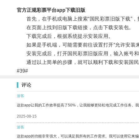
官方正规彩票平台app下载旧版
首先，在手机或电脑上搜索“国民彩票旧版下载”，
在页面上找到旧版下载链接，点击下载安装包。
下载完成后，根据系统提示安装应用。
如果是手机端，可能需要前往设置打开“允许安装来
安装完成后，打开国民彩票旧版应用，输入账号和
通过以上简单的步骤，就可以顺利下载和安装国民
#39#
评论
游客
这款app让我的工作效率提高了50%，让我能够更轻松地完成工作任务。
2025-08-15
游客
这款app的功能非常强大，可以满足我所有的工作需求。我可以使用它来