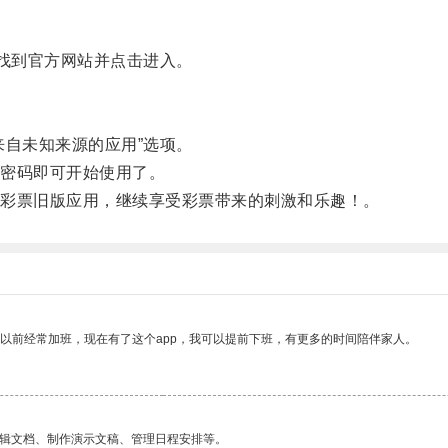
找到官方网站并点击进入。
自未知来源的应用”选项。
密码即可开始使用了。
彩票旧版应用，继续享受彩票带来的刺激和乐趣！。
我以前经常加班，现在有了这个app，我可以提前下班，有更多的时间陪伴家人。
编辑文档、制作演示文稿、管理日程安排等。