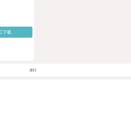
PC下载
排行