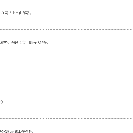
你在网络上自由移动。
找资料、翻译语言、编写代码等。
心。
更轻松地完成工作任务。