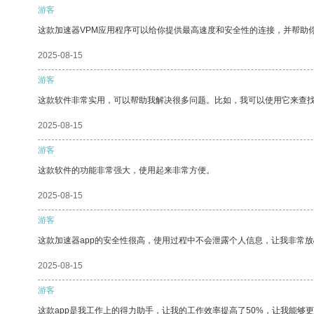
游客
这款加速器VPM应用程序可以给你提供最高速度和安全性的连接，并帮助
2025-08-15
游客
这款软件非常实用，可以帮助我解决很多问题。比如，我可以使用它来查
2025-08-15
游客
这款软件的功能非常强大，使用起来非常方便。
2025-08-15
游客
这款加速器app的安全性很高，使用过程中不会泄露个人信息，让我非常放
2025-08-15
游客
这款app是我工作上的得力助手，让我的工作效率提高了50%，让我能够