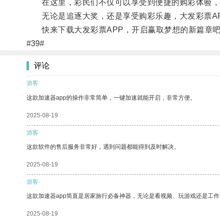
在这里，彩民们不仅可以享受到便捷的购彩体验，
无论是追逐大奖，还是享受购彩乐趣，大发彩票AP
快来下载大发彩票APP，开启赢取梦想的新篇章
#39#
评论
游客
这款加速器app的操作非常简单，一键加速就能开启，非常方便。
2025-08-19
游客
这款软件的售后服务非常好，遇到问题都能得到及时解决。
2025-08-19
游客
这款加速器app简直是居家旅行必备神器，无论是看视频、玩游戏还是工
2025-08-19