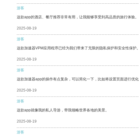
游客
这款app的酒店、餐厅推荐非常有用，让我能够享受到高品质的旅行体验。
2025-08-19
游客
这款加速器VPM应用程序已经为我们带来了无限的隐私保护和安全性保护
2025-08-19
游客
这款加速器app的操作有点复杂，可以简化一下，比如将设置页面进行优化
2025-08-19
游客
这款app就像我的私人导游，带我领略世界各地的美景。
2025-08-19
游客