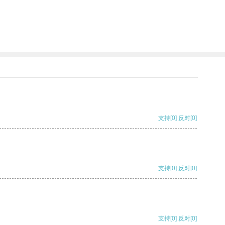
支持
[0]
反对
[0]
支持
[0]
反对
[0]
支持
[0]
反对
[0]