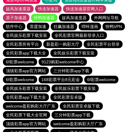
免费vqn外网加速
小蓝鸟
免费vps加速器外网苹果版
旋风加速度器
快连加速器
快连加速器官网入口
原子加速器
快鸭加速器
旋风加速度器
外网网址导航
软件中心
雷霆加速
狂飙加速器
哔咔漫画
快鸭VPN
全民娱乐彩票下载安装
全民彩票官网最新登录入口
全民彩票所有平台
新盈彩一购彩大厅
全民彩票平台登录
全民彩票app下载大全
全民娱乐彩票下载安装
6f彩票welcome
9123购彩welcome中心
顶级彩票app官方网站
三分钟彩票app下载
6f彩票welcome
168彩票平台8元彩金
6f彩票welcome
全民娱乐彩票下载安装
全民娱乐彩票下载安装
全民彩票app下载大全
全民彩票安卓版
welcome盈彩购彩大厅广东
全民彩票安卓版下载
全民彩票下载大全官网
三分钟彩票app下载
顶级彩票app官方网站
welcome盈彩购彩大厅广东