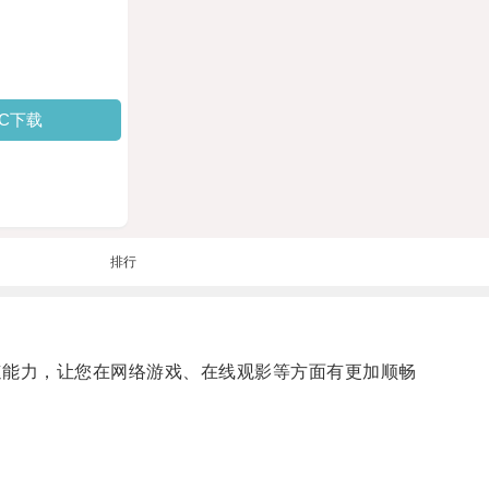
PC下载
排行
速能力，让您在网络游戏、在线观影等方面有更加顺畅