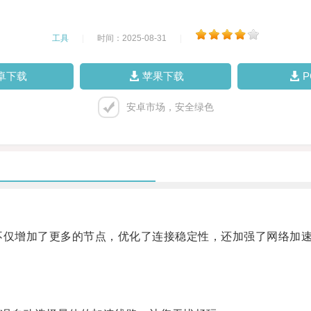
工具
|
时间：2025-08-31
|
卓下载
苹果下载
安卓市场，安全绿色
不仅增加了更多的节点，优化了连接稳定性，还加强了网络加