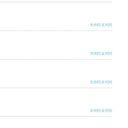
支持
[0]
反对
[0]
支持
[0]
反对
[0]
支持
[0]
反对
[0]
支持
[0]
反对
[0]