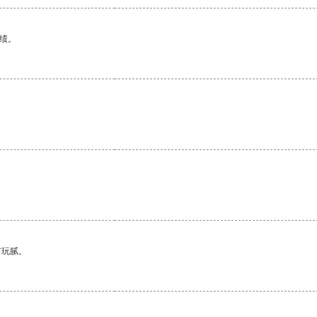
绩。
有玩腻。