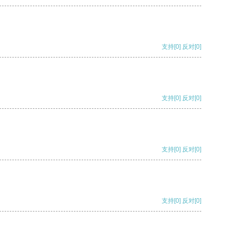
支持
[0]
反对
[0]
支持
[0]
反对
[0]
支持
[0]
反对
[0]
支持
[0]
反对
[0]