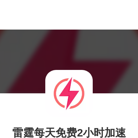
雷霆每天免费2小时加速