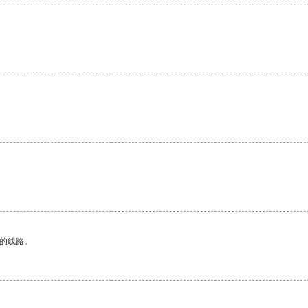
区的线路。