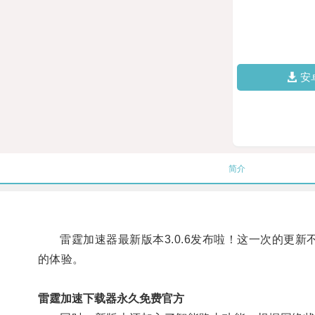
安
简介
雷霆加速器最新版本3.0.6发布啦！这一次的更新
的体验。
雷霆加速下载器永久免费官方