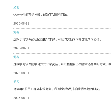
游客
这款软件简直是神器，解决了我所有问题。
2025-08-31
游客
这款学习软件的社区氛围非常好，可以与其他学习者交流学习心得。
2025-08-31
游客
这款学习软件的学习方式非常灵活，可以根据自己的需求选择学习方式。
2025-08-31
游客
这款app的用户群体非常庞大，我可以结识到来自世界各地的朋友。
2025-08-31