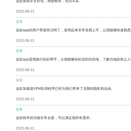
这款游戏非常好玩，画面精美，玩法丰富。
2025-08-31
游客
这款app的用户界面简洁明了，使用起来非常容易上手，让我能够快速熟悉
2025-08-31
游客
这款app是我旅行的好帮手，让我能够轻松找到目的地，了解当地的风土人
2025-08-31
游客
这款加速器VPM应用程序已经为我们带来了无限的隐私和自由。
2025-08-31
游客
这款软件的功能非常全面，可以满足我所有需求。
2025-08-31