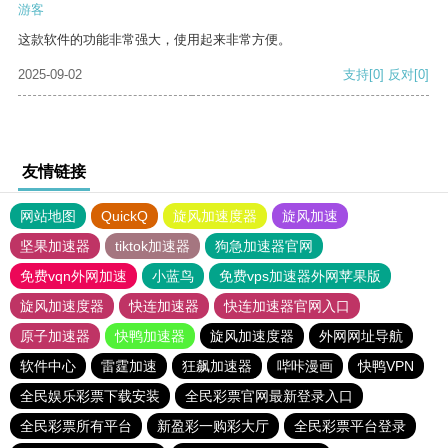
游客
这款软件的功能非常强大，使用起来非常方便。
2025-09-02
支持
[0]
反对
[0]
友情链接
网站地图
QuickQ
旋风加速度器
旋风加速
坚果加速器
tiktok加速器
狗急加速器官网
免费vqn外网加速
小蓝鸟
免费vps加速器外网苹果版
旋风加速度器
快连加速器
快连加速器官网入口
原子加速器
快鸭加速器
旋风加速度器
外网网址导航
软件中心
雷霆加速
狂飙加速器
哔咔漫画
快鸭VPN
全民娱乐彩票下载安装
全民彩票官网最新登录入口
全民彩票所有平台
新盈彩一购彩大厅
全民彩票平台登录