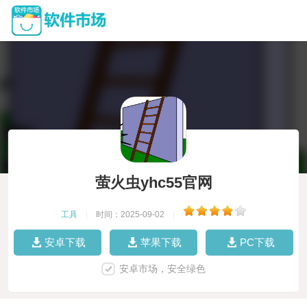
萤火虫yhc55官网
工具
|
时间：2025-09-02
|
安卓下载
苹果下载
PC下载
安卓市场，安全绿色